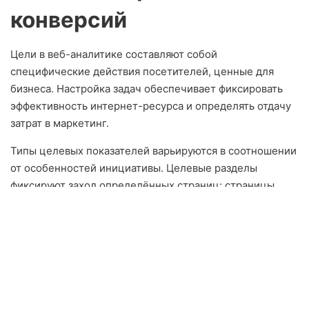
конверсий
Цели в веб-аналитике составляют собой
специфические действия посетителей, ценные для
бизнеса. Настройка задач обеспечивает фиксировать
эффективность интернет-ресурса и определять отдачу
затрат в маркетинг.
Типы целевых показателей варьируются в соотношении
от особенностей инициативы. Целевые разделы
фиксируют заход определённых страниц: страницы
спасибо после заказа, верификации регистрации.
События контролируют связь с блоками: клики по
элементам, открытия роликов, выгрузки документов.
Ход конфигурации целей начинается с формулирования
центральных бизнес-задач. Интернет-магазин
назначает задачи для выполненных транзакций,