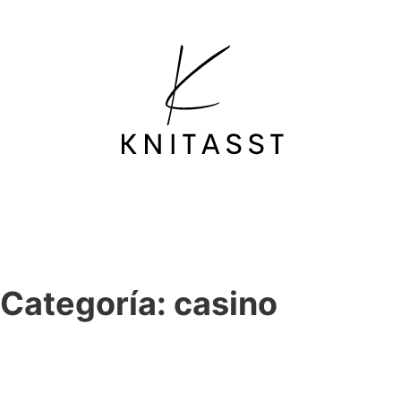
Categoría:
casino