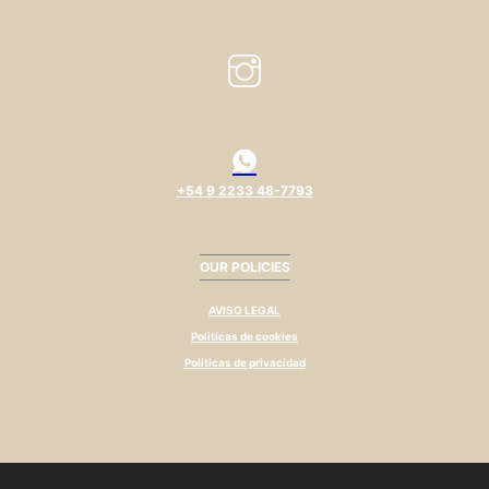
+54 9 2233 48-7793
OUR POLICIES
AVISO LEGAL
Politicas de cookies
Politicas de privacidad