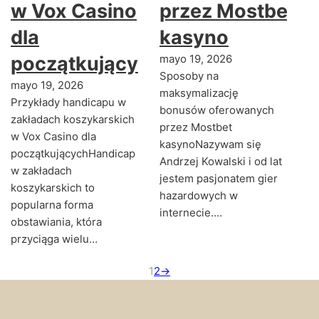
w Vox Casino
przez Mostbet
dla
kasyno
początkujących
mayo 19, 2026
Sposoby na
mayo 19, 2026
maksymalizację
Przykłady handicapu w
bonusów oferowanych
zakładach koszykarskich
przez Mostbet
w Vox Casino dla
kasynoNazywam się
początkującychHandicap
Andrzej Kowalski i od lat
w zakładach
jestem pasjonatem gier
koszykarskich to
hazardowych w
popularna forma
internecie.…
obstawiania, która
przyciąga wielu…
1
2
→