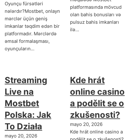
Oyunçu fürsətləri
platformasında mövcud
nələrdır?Mostbet, onlayn
olan bahis bonusları və
mərclər üçün geniş
pulsuz bahis imkanları
imkanlar təqdim edən bir
ilə…
platformadır. Mərclərdə
əmsal formalaşması,
oyunçuların…
Streaming
Kde hrát
Live na
online casino
Mostbet
a podělit se o
Polska: Jak
zkušenosti?
To Działa
mayo 20, 2026
Kde hrát online casino a
mayo 20, 2026
podělit se o zkušenosti?