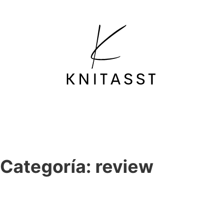
Categoría:
review