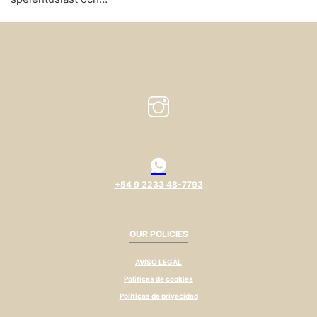
+54 9 2233 48-7793
OUR POLICIES
AVISO LEGAL
Politicas de cookies
Politicas de privacidad