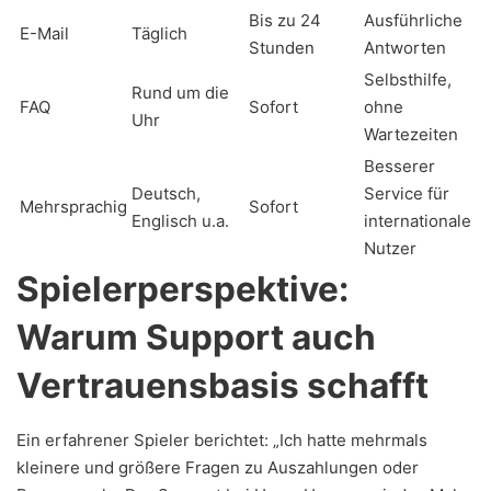
Bis zu 24
Ausführliche
E-Mail
Täglich
Stunden
Antworten
Selbsthilfe,
Rund um die
FAQ
Sofort
ohne
Uhr
Wartezeiten
Besserer
Deutsch,
Service für
Mehrsprachig
Sofort
Englisch u.a.
internationale
Nutzer
Spielerperspektive:
Warum Support auch
Vertrauensbasis schafft
Ein erfahrener Spieler berichtet: „Ich hatte mehrmals
kleinere und größere Fragen zu Auszahlungen oder