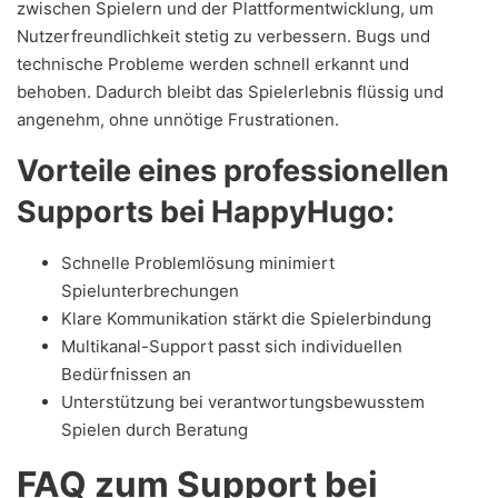
zwischen Spielern und der Plattformentwicklung, um
Nutzerfreundlichkeit stetig zu verbessern. Bugs und
technische Probleme werden schnell erkannt und
behoben. Dadurch bleibt das Spielerlebnis flüssig und
angenehm, ohne unnötige Frustrationen.
Vorteile eines professionellen
Supports bei HappyHugo:
Schnelle Problemlösung minimiert
Spielunterbrechungen
Klare Kommunikation stärkt die Spielerbindung
Multikanal-Support passt sich individuellen
Bedürfnissen an
Unterstützung bei verantwortungsbewusstem
Spielen durch Beratung
FAQ zum Support bei