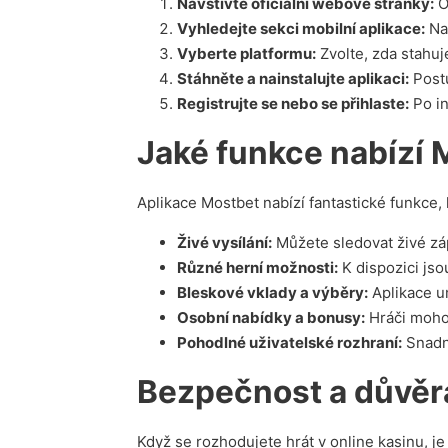
Navštivte oficiální webové stránky:
O
Vyhledejte sekci mobilní aplikace:
Na 
Vyberte platformu:
Zvolte, zda stahuj
Stáhněte a nainstalujte aplikaci:
Postu
Registrujte se nebo se přihlaste:
Po in
Jaké funkce nabízí 
Aplikace Mostbet nabízí fantastické funkce, 
Živé vysílání:
Můžete sledovat živé záp
Různé herní možnosti:
K dispozici jsou
Bleskové vklady a výběry:
Aplikace u
Osobní nabídky a bonusy:
Hráči mohou
Pohodlné uživatelské rozhraní:
Snadno
Bezpečnost a důvěr
Když se rozhodujete hrát v online kasinu, 