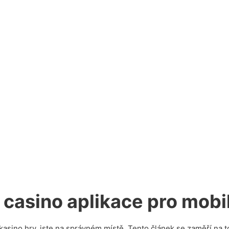
 casino aplikace pro mobil
asino hry, jste na správném místě. Tento článek se zaměří na to, 