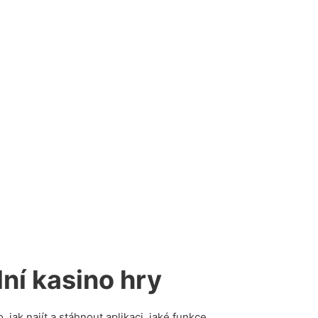
ní kasino hry
jak najít a stáhnout aplikaci, jaké funkce