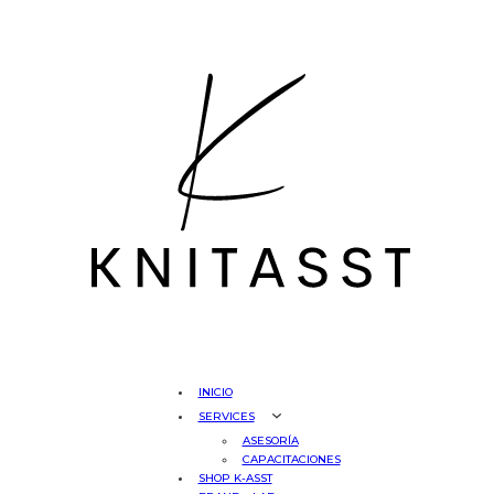
INICIO
SERVICES
ASESORÍA
CAPACITACIONES
SHOP K-ASST