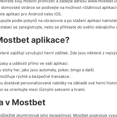
tevřete svůj mobilní prohlížeč a zadejte adresu www.mostbet.
domovské stránce se podívejte na možnost «Stáhnout aplikaci», 
ete aplikaci pro Android nebo iOS.
pujte podle pokynů na obrazovce a po stažení aplikaci nainstal
stalaci se zaregistrujte, nebo se přihlaste do svého stávajícího 
Mostbet aplikace?
které zajišťují vzrušující herní zážitek. Zde jsou některé z nejv
asy a události přímo ve vaší aplikaci.
 stohy her, jako jsou automaty, poker, bingo a další.
možňuje rychlé a bezpečné transakce.
 dostávat personalizované nabídky na základě své herní histor
 se orientujte mezi různými sekcemi a hrami.
a v Mostbet
je důležité zkontrolovat jeho bezpečnost. Mostbet poskytuje vy