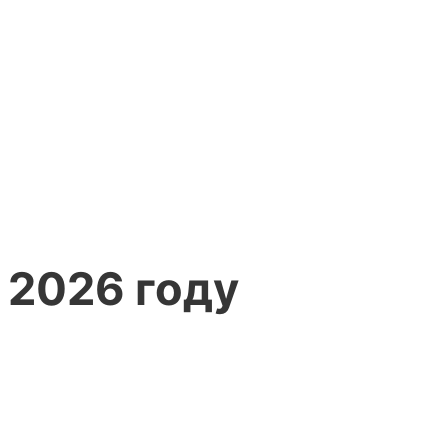
 2026 году