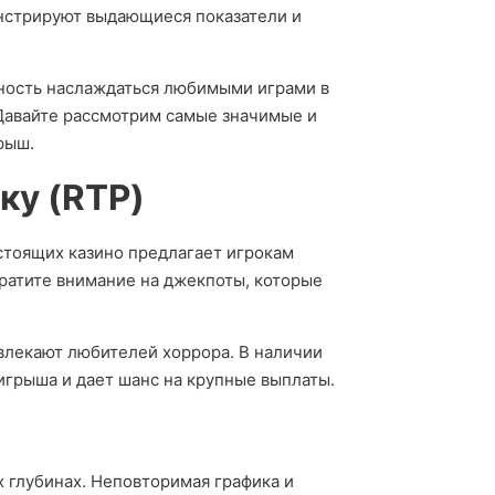
онстрируют выдающиеся показатели и
жность наслаждаться любимыми играми в
Давайте рассмотрим самые значимые и
рыш.
ку (RTP)
стоящих казино предлагает игрокам
ратите внимание на джекпоты, которые
влекают любителей хоррора. В наличии
грыша и дает шанс на крупные выплаты.
 глубинах. Неповторимая графика и