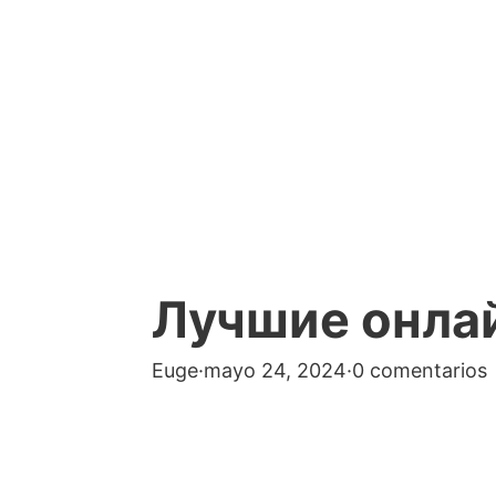
Лучшие онлай
Euge
·
mayo 24, 2024
·
0 comentarios