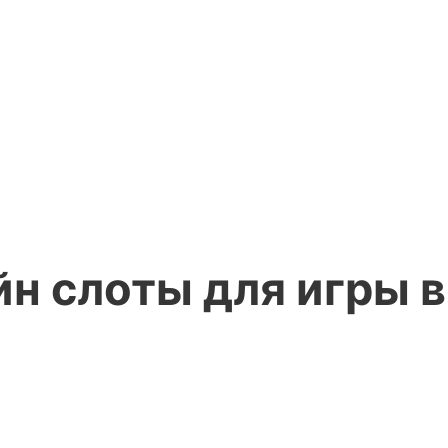
н слоты для игры в