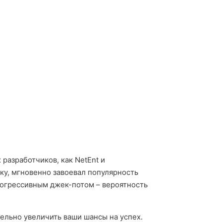
разработчиков, как NetEnt и
ку, мгновенно завоевал популярность
рогрессивным джек-потом – вероятность
тельно увеличить ваши шансы на успех.