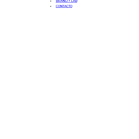
BRAND + LAB
CONTACTO