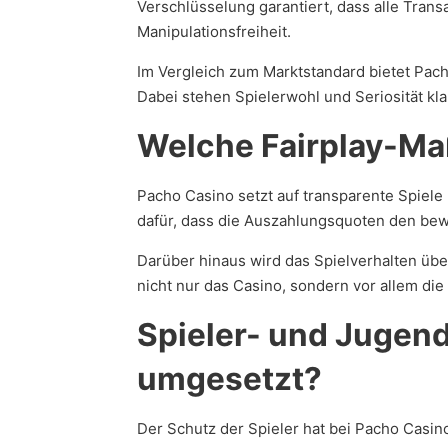
Verschlüsselung garantiert, dass alle Tran
Manipulationsfreiheit.
Im Vergleich zum Marktstandard bietet Pac
Dabei stehen Spielerwohl und Seriosität kl
Welche Fairplay-Ma
Pacho Casino setzt auf transparente Spiele
dafür, dass die Auszahlungsquoten den bew
Darüber hinaus wird das Spielverhalten übe
nicht nur das Casino, sondern vor allem die 
Spieler- und Jugend
umgesetzt?
Der Schutz der Spieler hat bei Pacho Casino