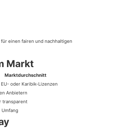
ür einen fairen und nachhaltigen
m Markt
Marktdurchschnitt
t EU- oder Karibik-Lizenzen
sen Anbietern
r transparent
r Umfang
ay