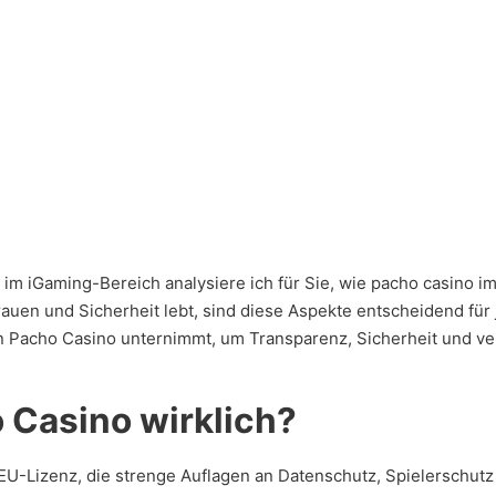
im iGaming-Bereich analysiere ich für Sie, wie pacho casino im
trauen und Sicherheit lebt, sind diese Aspekte entscheidend fü
 Pacho Casino unternimmt, um Transparenz, Sicherheit und v
o Casino wirklich?
 EU-Lizenz, die strenge Auflagen an Datenschutz, Spielerschutz