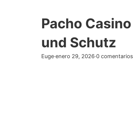
Pacho Casino 
und Schutz
Euge
·
enero 29, 2026
·
0 comentarios