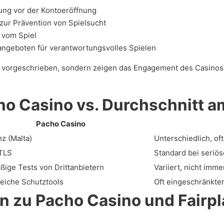
fung vor der Kontoeröffnung
zur Prävention von Spielsucht
 vom Spiel
angeboten für verantwortungsvolles Spielen
 vorgeschrieben, sondern zeigen das Engagement des Casinos f
ho Casino vs. Durchschnitt a
Pacho Casino
z (Malta)
Unterschiedlich, of
 TLS
Standard bei seriö
ige Tests von Drittanbietern
Variiert, nicht imme
eiche Schutztools
Oft eingeschränkte
n zu Pacho Casino und Fairpl