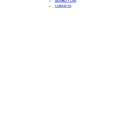
BRAND + LAB
CONTACTO