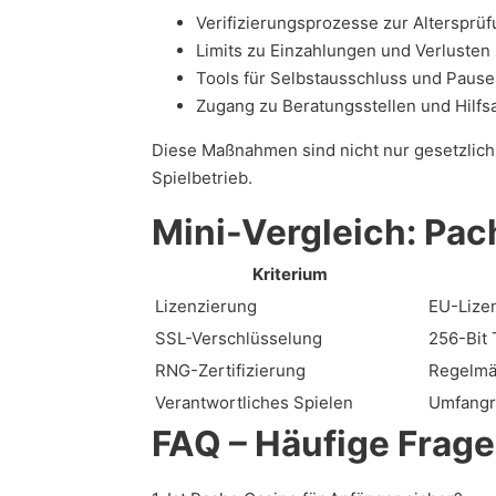
Verifizierungsprozesse zur Altersprü
Limits zu Einzahlungen und Verlusten 
Tools für Selbstausschluss und Pause
Zugang zu Beratungsstellen und Hilfs
Diese Maßnahmen sind nicht nur gesetzlich
Spielbetrieb.
Mini-Vergleich: Pac
Kriterium
Lizenzierung
EU-Lizen
SSL-Verschlüsselung
256-Bit
RNG-Zertifizierung
Regelmäß
Verantwortliches Spielen
Umfangr
FAQ – Häufige Frage