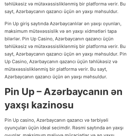
təhlükəsiz və mütəxəssisliklənmiş bir platforma verir. Bu
sayt, Azərbaycanın qazancı üçün ən yaxşı məhsuldur.
Pin Up giriş saytında Azərbaycanlılar ən yaxşı oyunları,
maksimum mütəxəssislik və ən yaxşı xidmətləri tapa
bilərlər. Pin Up Casino, Azərbaycanın qazancı üçün
təhlükəsiz və mütəxəssisliklənmiş bir platforma verir. Bu
sayt, Azərbaycanın qazancı üçün ən yaxşı məhsuldur. Pin
Up Casino, Azərbaycanın qazancı üçün təhlükəsiz və
mütəxəssisliklənmiş bir platforma verir. Bu sayt,
Azərbaycanın qazancı üçün ən yaxşı məhsuldur.
Pin Up – Azərbaycanın ən
yaxşı kazinosu
Pin Up casino, Azərbaycanın qazancı və tərbiyəli
oyunçuları üçün ideal secimdir. Rəsmi saytında ən yaxşı
oyunlar, maksimum maliyyə müraciətlər və ən yaxşı