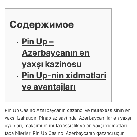
Содержимое
Pin Up –
Azərbaycanın ən
yaxşı kazinosu
Pin Up-nin xidmətləri
və avantajları
Pin Up Casino Azərbaycanın qazancı və mütəxəssisinin ən
yaxşı izahatıdır. Pinap az saytında, Azərbaycanlılar ən yaxşı
oyunları, maksimum mütəxəssislik və ən yaxşı xidmətləri
tapa bilərlər. Pin Up Casino, Azərbaycanın qazancı üçün