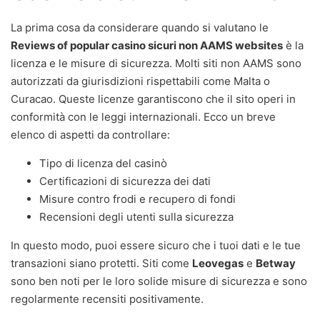
La prima cosa da considerare quando si valutano le
Reviews of popular casino sicuri non AAMS websites
è la
licenza e le misure di sicurezza. Molti siti non AAMS sono
autorizzati da giurisdizioni rispettabili come Malta o
Curacao. Queste licenze garantiscono che il sito operi in
conformità con le leggi internazionali. Ecco un breve
elenco di aspetti da controllare:
Tipo di licenza del casinò
Certificazioni di sicurezza dei dati
Misure contro frodi e recupero di fondi
Recensioni degli utenti sulla sicurezza
In questo modo, puoi essere sicuro che i tuoi dati e le tue
transazioni siano protetti. Siti come
Leovegas
e
Betway
sono ben noti per le loro solide misure di sicurezza e sono
regolarmente recensiti positivamente.