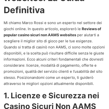
Definitiva
Mi chiamo Marco Rossi e sono un esperto nel settore dei
giochi online. In questo articolo, esplorerò le
Reviews of
popular casino sicuri non AAMS websites
per aiutarti a
scegliere il miglior sito di gioco per le tue esigenze.
Quando si tratta di casinò non AAMS, ci sono molte opzioni
disponibili, e la scelta può risultare difficile senza le giuste
informazioni. Ecco alcuni criteri fondamentali che dovresti
considerare: licenze, modalità di pagamento, offerte e
promozioni, qualità del servizio clienti e l’usabilità del sito
stesso. Posizionandomi come un esperto, ti guiderò
attraverso le migliori opzioni attualmente disponibili.
1. Licenze e Sicurezza nei
Casino Sicuri Non AAMS