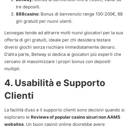
tre depositi.
888casino:
Bonus di benvenuto range 100-200€, 88
giri gratuiti per nuovi utenti.
Leovegas tende ad attrarre molti nuovi giocatori per la sua
offerta di giri gratuiti, ideale per chi desidera testare
diversi giochi senza rischiare immediatamente denaro.
D’altra parte, Betway si dedica ai giocatori più esperti che
cercano di massimizzare i propri bonus con depositi
multipli.
4. Usabilità e Supporto
Clienti
La facilità d’uso e il supporto clienti sono decisivi quando si
esplorano le
Reviews of popular casino sicuri non AAMS
websites
. Un buon casinò online dovrebbe avere