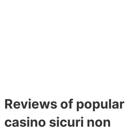
Reviews of popular
casino sicuri non