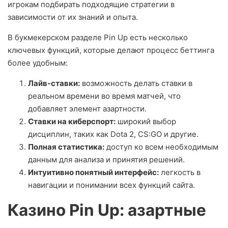
игрокам подбирать подходящие стратегии в
зависимости от их знаний и опыта.
В букмекерском разделе Pin Up есть несколько
ключевых функций, которые делают процесс беттинга
более удобным:
Лайв-ставки:
возможность делать ставки в
реальном времени во время матчей, что
добавляет элемент азартности.
Ставки на киберспорт:
широкий выбор
дисциплин, таких как Dota 2, CS:GO и другие.
Полная статистика:
доступ ко всем необходимым
данным для анализа и принятия решений.
Интуитивно понятный интерфейс:
легкость в
навигации и понимании всех функций сайта.
Казино Pin Up: азартные