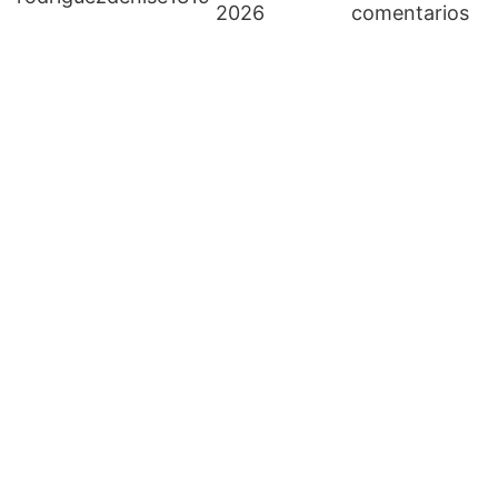
2026
comentarios