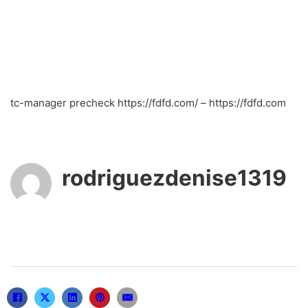
tc-manager precheck https://fdfd.com/ – https://fdfd.com
rodriguezdenise1319