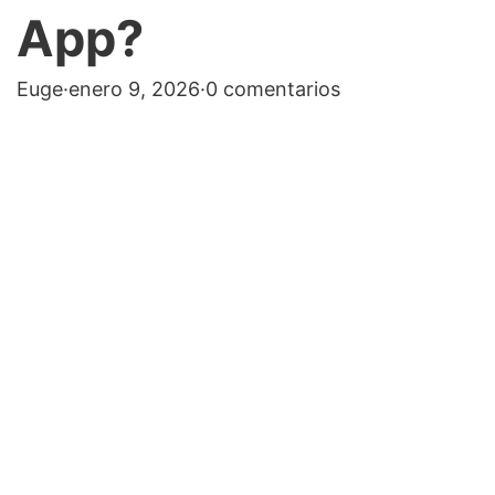
App?
Euge
·
enero 9, 2026
·
0 comentarios