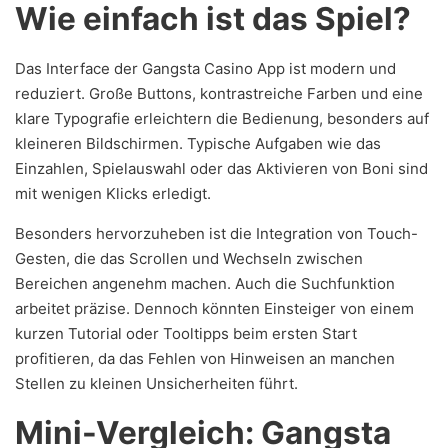
Wie einfach ist das Spiel?
Das Interface der Gangsta Casino App ist modern und
reduziert. Große Buttons, kontrastreiche Farben und eine
klare Typografie erleichtern die Bedienung, besonders auf
kleineren Bildschirmen. Typische Aufgaben wie das
Einzahlen, Spielauswahl oder das Aktivieren von Boni sind
mit wenigen Klicks erledigt.
Besonders hervorzuheben ist die Integration von Touch-
Gesten, die das Scrollen und Wechseln zwischen
Bereichen angenehm machen. Auch die Suchfunktion
arbeitet präzise. Dennoch könnten Einsteiger von einem
kurzen Tutorial oder Tooltipps beim ersten Start
profitieren, da das Fehlen von Hinweisen an manchen
Stellen zu kleinen Unsicherheiten führt.
Mini-Vergleich: Gangsta