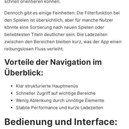
schnell orientieren können.
Dennoch gibt es einige Feinheiten: Die Filterfunktion bei
den Spielen ist übersichtlich, aber für manche Nutzer
könnte eine Sortierung nach neuen Spielen oder
beliebtesten Titeln deutlicher sein. Die Ladezeiten
zwischen den Bereichen bleiben kurz, was der App einen
reibungslosen Fluss verleiht.
Vorteile der Navigation im
Überblick:
Klar strukturierte Hauptmenüs
Schneller Zugriff auf wichtige Bereiche
Wenig Ablenkung durch unnötige Elemente
Stabile Performance und kurze Ladezeiten
Bedienung und Interface: