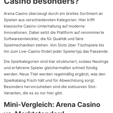
Casino besonders?
Arena Casino überzeugt durch ein breites Sortiment an
Spielen aus verschiedensten Kategorien. Hier trifft
klassische Casino-Unterhaltung auf moderne
Innovationen. Dabei setzt die Plattform auf renommierte
Softwareentwickler, die für Qualität und faire
Spielmechaniken stehen. Von Slots über Tischspiele bis
hin zum Live-Casino findet jeder Spielertyp das Passende.
Die Spielkategorien sind klar strukturiert, sodass Neulinge
und erfahrene Spieler gleichermaßen schnell fündig
werden. Neue Titel werden regelmäßig ergänzt, was den
Spielkatalog frisch hält und für Abwechslung sorgt.
Besonders hervorzuheben sind die exklusiven Slot-
Varianten, die es so nur hier gibt.
Mini-Vergleich: Arena Casino