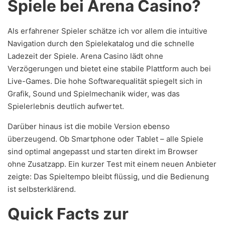
Spiele bei Arena Casino?
Als erfahrener Spieler schätze ich vor allem die intuitive
Navigation durch den Spielekatalog und die schnelle
Ladezeit der Spiele. Arena Casino lädt ohne
Verzögerungen und bietet eine stabile Plattform auch bei
Live-Games. Die hohe Softwarequalität spiegelt sich in
Grafik, Sound und Spielmechanik wider, was das
Spielerlebnis deutlich aufwertet.
Darüber hinaus ist die mobile Version ebenso
überzeugend. Ob Smartphone oder Tablet – alle Spiele
sind optimal angepasst und starten direkt im Browser
ohne Zusatzapp. Ein kurzer Test mit einem neuen Anbieter
zeigte: Das Spieltempo bleibt flüssig, und die Bedienung
ist selbsterklärend.
Quick Facts zur