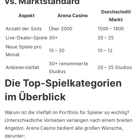
vs. Marktstandard
Durchschnitt
Aspekt
Arena Casino
Markt
Anzahl der Slots
Über 2000
1500 – 1800
Live-Dealer-Spiele
30+
20 – 25
Neue Spiele pro
15 – 20
10 – 12
Monat
30+ renommierte
Anbietervielfalt
20 – 25 Studios
Studios
Die Top-Spielkategorien
im Überblick
Warum ist die Vielfalt im Portfolio für Spieler so wichtig?
Unterschiedliche Vorlieben verlangen nach einem breiten
Angebot. Arena Casino bedient alle großen Wünsche,
darunter: