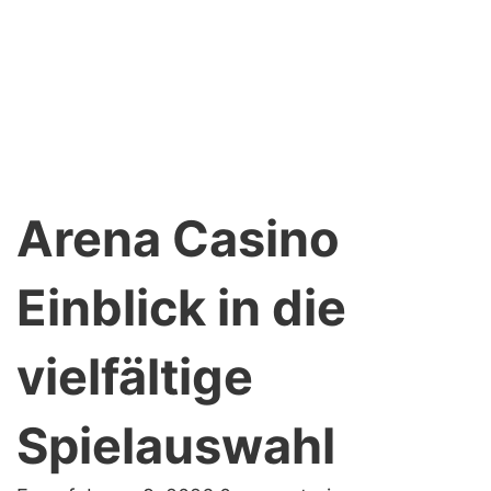
Arena Casino
Einblick in die
vielfältige
Spielauswahl