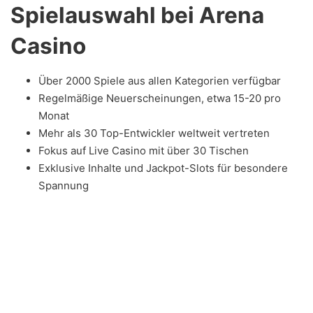
Spielauswahl bei Arena
Casino
Über 2000 Spiele aus allen Kategorien verfügbar
Regelmäßige Neuerscheinungen, etwa 15-20 pro
Monat
Mehr als 30 Top-Entwickler weltweit vertreten
Fokus auf Live Casino mit über 30 Tischen
Exklusive Inhalte und Jackpot-Slots für besondere
Spannung
FAQ – Häufig gestellte
Fragen zur Spielauswahl
bei Arena Casino