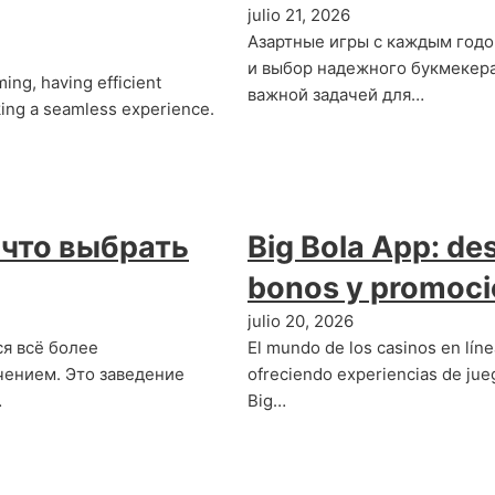
julio 21, 2026
Азартные игры с каждым годо
и выбор надежного букмекера
ing, having efficient
важной задачей для…
king a seamless experience.
: что выбрать
Big Bola App: de
bonos y promoci
julio 20, 2026
я всё более
El mundo de los casinos en líne
чением. Это заведение
ofreciendo experiencias de jue
…
Big…