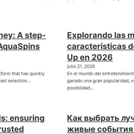
ney: A step-
Explorando las m
 AquaSpins
características d
Up en 2026
julio 21, 2026
form that has quickly
En el mundo del entretenimiento
vast selection…
ganado una gran popularidad, of
posibilidad…
s: ensuring
Как выбрать лу
rusted
живые события 