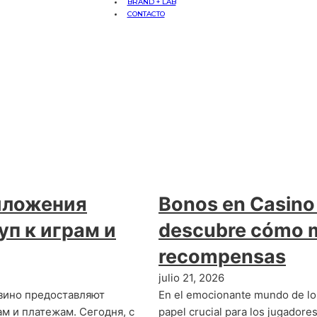
BRAND + LAB
CONTACTO
иложения
Bonos en Casino
уп к играм и
descubre cómo m
recompensas
julio 21, 2026
зино предоставляют
En el emocionante mundo de los
м и платежам. Сегодня, с
papel crucial para los jugador