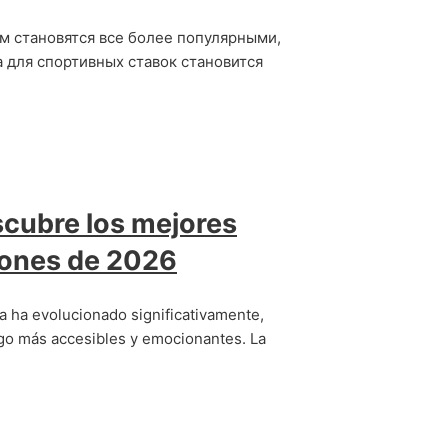
м становятся все более популярными,
 для спортивных ставок становится
scubre los mejores
ones de 2026
a ha evolucionado significativamente,
go más accesibles y emocionantes. La