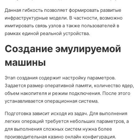
Данная гибкость позволяет формировать развитые
инфраструктурные модели. В частности, возможно
имитировать связь узлов а также пользователей в
рамках единой реальной устройства.
Создание эмулируемой
машины
Этап создания содержит настройку параметров.
Задается размер оперативной памяти, количество ядер,
объем накопителя и режим подключения. После этого
устанавливается операционная система.
Подготовка зависит исходя из задач. Для выполнения
легких операций требуется небольших параметров, а
для выполнения сложных систем нужна более
производительная казино онлайн конфигурация.