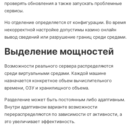
проверять обновления а также запускать проблемные
сервисы.
Но отделение определяется от конфигурации. Во время
некорректной настройке допустимы казино онлайн
вывод сведений или разрушение границ среди средами.
Выделение мощностей
Возможности реального сервера распределяются
среди виртуальными средами. Каждой машине
назначается конкретное объем вычислительного
времени, ОЗУ и хранилищного объема.
Разделение может быть постоянным либо адаптивным.
Внутри адаптивном варианте возможности
перераспределяются по зависимости от активности, а
это увеличивает эффективность.