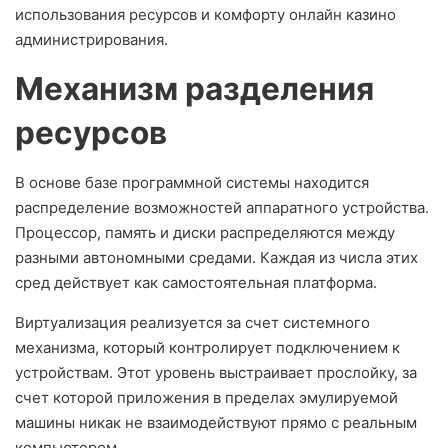
использования ресурсов и комфорту онлайн казино
администрирования.
Механизм разделения
ресурсов
В основе базе программной системы находится
распределение возможностей аппаратного устройства.
Процессор, память и диски распределяются между
разными автономными средами. Каждая из числа этих
сред действует как самостоятельная платформа.
Виртуализация реализуется за счет системного
механизма, который контролирует подключением к
устройствам. Этот уровень выстраивает прослойку, за
счет которой приложения в пределах эмулируемой
машины никак не взаимодействуют прямо с реальным
компьютером.