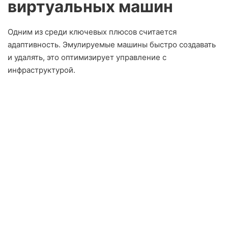
виртуальных машин
Одним из среди ключевых плюсов считается
адаптивность. Эмулируемые машины быстро создавать
и удалять, это оптимизирует управление с
инфраструктурой.
Отделение усиливает надежность. Ошибки в рамках
отдельной среды не распространяются на соседние.
Экономия мощностей позволяет задействовать
аппаратуру более эффективно. Это снижает затраты а
также улучшает казино онлайн эффективность.
Недостатки
Невзирая на плюсы, эмулируемые среды имеют минусы.
Производительность имеет вероятность падать из-за
добавочного слоя прослойки.