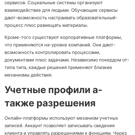
сервисов. Социальные системы организуют
взаимодействие для людьми. Обучающие сервисы
дают-возможность настраивать образовательный-
процесс плюс размещать материалы.
Кроме-того существуют корпоративные платформы,
что применяются на-уровне компаний. Они дают-
возможность контролировать процессами,
документами плюс задачами. Независимо покердом от-
типа типа, каждые решения применяют близкие
механизмы действия.
Учетные профили а-
также разрешения
Онлайн-платформы используют механизм учетных
записей. Аккаунт позволяет записывать сведения
клиента и управлять разрешениями к функциям. Через