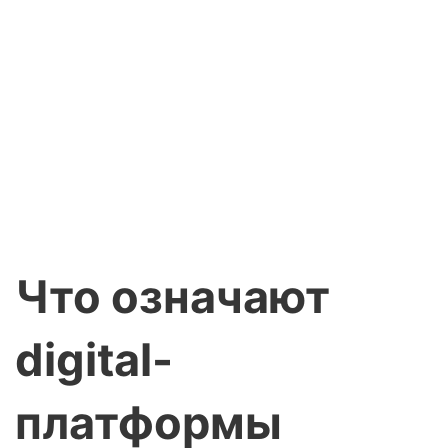
Что означают
digital-
платформы