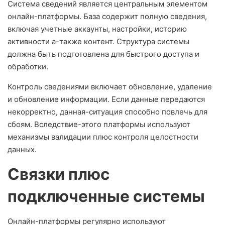
Система сведений является центральным элементом
онлайн-платформы. База содержит полную сведения,
включая учетные аккаунты, настройки, историю
активности а-также контент. Структура системы
должна быть подготовлена для быстрого доступа и
обработки.
Контроль сведениями включает обновление, удаление
и обновление информации. Если данные передаются
некорректно, данная-ситуация способно повлечь для
сбоям. Вследствие-этого платформы используют
механизмы валидации плюс контроля целостности
данных.
Связки плюс
подключенные системы
Онлайн-платформы регулярно используют