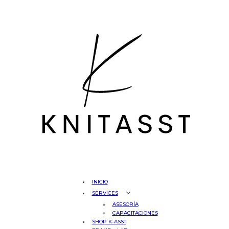
INICIO
SERVICES
ASESORÍA
CAPACITACIONES
SHOP K-ASST