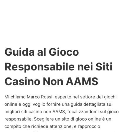
Guida al Gioco
Responsabile nei Siti
Casino Non AAMS
Mi chiamo Marco Rossi, esperto nel settore dei giochi
online e oggi voglio fornire una guida dettagliata sui
migliori siti casino non AAMS, focalizzandomi sul gioco
responsabile. Scegliere un sito di gioco online è un
compito che richiede attenzione, e l’approccio