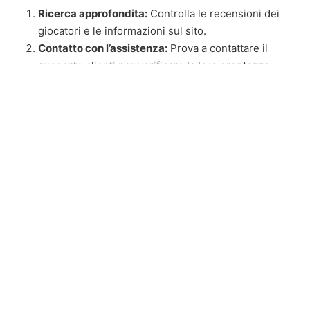
Ricerca approfondita:
Controlla le recensioni dei
giocatori e le informazioni sul sito.
Contatto con l’assistenza:
Prova a contattare il
supporto clienti per verificare la loro prontezza.
Testa i giochi:
Approfitta delle versioni demo per
provare i giochi senza rischio.
Analisi dei bonus:
Confronta diversi bonus per capire
quale offre il miglior rapporto qualità-prezzo.
Verifica la sicurezza:
Assicurati che il sito utilizzi
tecnologie di crittografia avanzate per proteggere i
tuoi dati.
Conclusione
Quando si tratta di scegliere il miglior sito casino non
AAMS, la guida al gioco responsabile deve essere al
centro delle tue decisioni. Scegliere una piattaforma sicura
e attenta alle necessità dei giocatori non solo ti permette