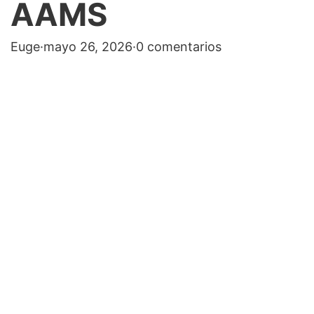
AAMS
Euge
·
mayo 26, 2026
·
0 comentarios