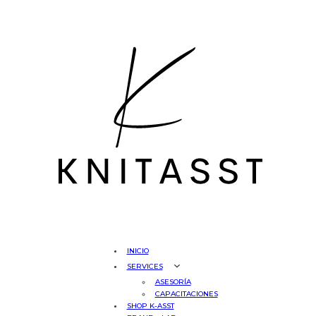
INICIO
SERVICES
ASESORÍA
CAPACITACIONES
SHOP K-ASST