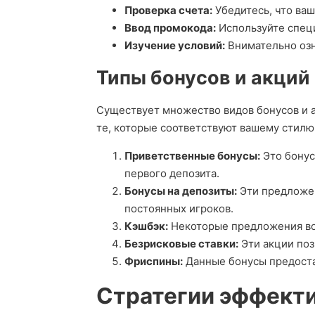
Проверка счета:
Убедитесь, что ваш
Ввод промокода:
Используйте специ
Изучение условий:
Внимательно озна
Типы бонусов и акций 
Существует множество видов бонусов и а
те, которые соответствуют вашему стилю
Приветственные бонусы:
Это бонус
первого депозита.
Бонусы на депозиты:
Эти предложен
постоянных игроков.
Кэшбэк:
Некоторые предложения воз
Безрисковые ставки:
Эти акции поз
Фриспины:
Данные бонусы предоста
Стратегии эффекти