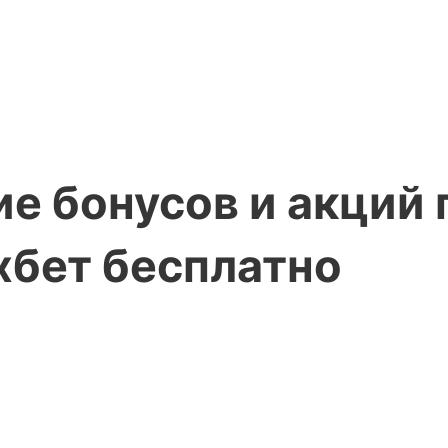
е бонусов и акций 
хбет бесплатно