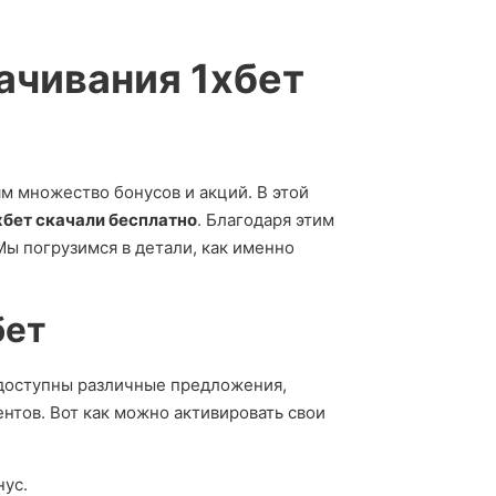
ачивания 1хбет
м множество бонусов и акций. В этой
хбет скачали бесплатно
. Благодаря этим
ы погрузимся в детали, как именно
бет
 доступны различные предложения,
нтов. Вот как можно активировать свои
нус.