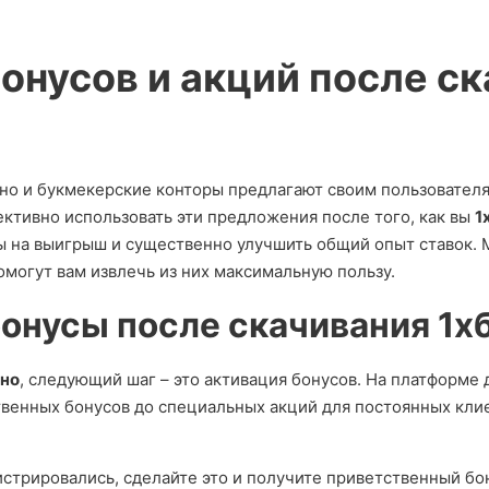
онусов и акций после ск
но и букмекерские конторы предлагают своим пользователя
ективно использовать эти предложения после того, как вы
1
 на выигрыш и существенно улучшить общий опыт ставок. М
омогут вам извлечь из них максимальную пользу.
бонусы после скачивания 1х
тно
, следующий шаг – это активация бонусов. На платформе
твенных бонусов до специальных акций для постоянных клие
стрировались, сделайте это и получите приветственный бо