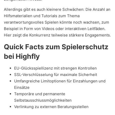
Allerdings gibt es auch kleinere Schwächen: Die Anzahl an
Hilfsmaterialien und Tutorials zum Thema
verantwortungsvolles Spielen könnte noch wachsen, zum
Beispiel in Form von Videos oder interaktiven Leitfäden.
Hier zeigt die Konkurrenz teilweise stärkere Engagements.
Quick Facts zum Spielerschutz
bei Highfly
EU-Glücksspiellizenz mit strengen Kontrollen
SSL-Verschlüsselung für maximale Sicherheit
Umfangreiche Limitoptionen für Einzahlungen und
Einsätze
Temporäre und permanente
Selbstausschlussmöglichkeiten
Verlinkung zu externen Beratungsstellen