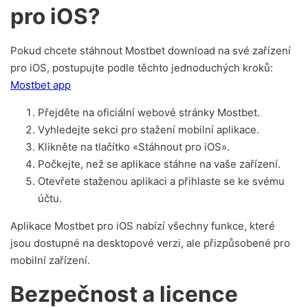
pro iOS?
Pokud chcete stáhnout Mostbet download na své zařízení
pro iOS, postupujte podle těchto jednoduchých kroků:
Mostbet app
Přejděte na oficiální webové stránky Mostbet.
Vyhledejte sekci pro stažení mobilní aplikace.
Klikněte na tlačítko «Stáhnout pro iOS».
Počkejte, než se aplikace stáhne na vaše zařízení.
Otevřete staženou aplikaci a přihlaste se ke svému
účtu.
Aplikace Mostbet pro iOS nabízí všechny funkce, které
jsou dostupné na desktopové verzi, ale přizpůsobené pro
mobilní zařízení.
Bezpečnost a licence