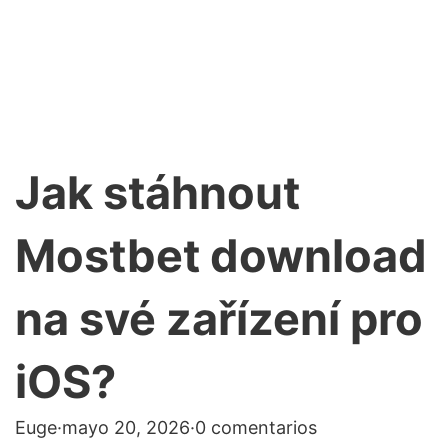
Jak stáhnout
Mostbet download
na své zařízení pro
iOS?
Euge
·
mayo 20, 2026
·
0 comentarios