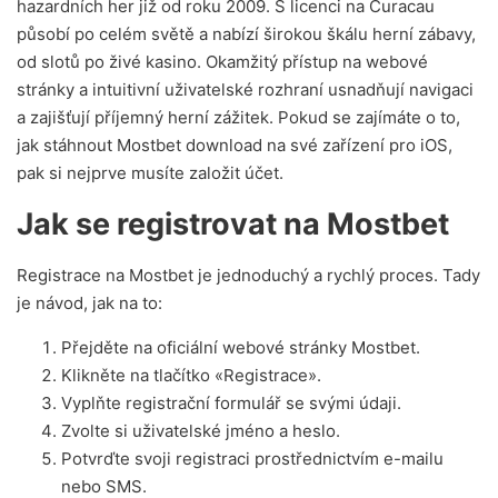
hazardních her již od roku 2009. S licenci na Curacau
působí po celém světě a nabízí širokou škálu herní zábavy,
od slotů po živé kasino. Okamžitý přístup na webové
stránky a intuitivní uživatelské rozhraní usnadňují navigaci
a zajišťují příjemný herní zážitek. Pokud se zajímáte o to,
jak stáhnout Mostbet download na své zařízení pro iOS,
pak si nejprve musíte založit účet.
Jak se registrovat na Mostbet
Registrace na Mostbet je jednoduchý a rychlý proces. Tady
je návod, jak na to:
Přejděte na oficiální webové stránky Mostbet.
Klikněte na tlačítko «Registrace».
Vyplňte registrační formulář se svými údaji.
Zvolte si uživatelské jméno a heslo.
Potvrďte svoji registraci prostřednictvím e-mailu
nebo SMS.