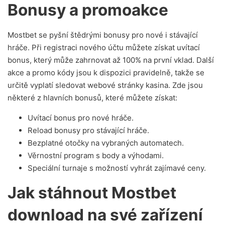
Bonusy a promoakce
Mostbet se pyšní štědrými bonusy pro nové i stávající
hráče. Při registraci nového účtu můžete získat uvítací
bonus, který může zahrnovat až 100% na první vklad. Další
akce a promo kódy jsou k dispozici pravidelně, takže se
určitě vyplatí sledovat webové stránky kasina. Zde jsou
některé z hlavních bonusů, které můžete získat:
Uvítací bonus pro nové hráče.
Reload bonusy pro stávající hráče.
Bezplatné otočky na vybraných automatech.
Věrnostní program s body a výhodami.
Speciální turnaje s možností vyhrát zajímavé ceny.
Jak stáhnout Mostbet
download na své zařízení