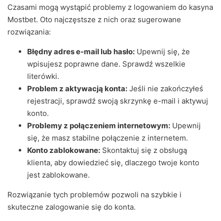
Czasami mogą wystąpić problemy z logowaniem do kasyna
Mostbet. Oto najczęstsze z nich oraz sugerowane
rozwiązania:
Błędny adres e-mail lub hasło:
Upewnij się, że
wpisujesz poprawne dane. Sprawdź wszelkie
literówki.
Problem z aktywacją konta:
Jeśli nie zakończyłeś
rejestracji, sprawdź swoją skrzynkę e-mail i aktywuj
konto.
Problemy z połączeniem internetowym:
Upewnij
się, że masz stabilne połączenie z internetem.
Konto zablokowane:
Skontaktuj się z obsługą
klienta, aby dowiedzieć się, dlaczego twoje konto
jest zablokowane.
Rozwiązanie tych problemów pozwoli na szybkie i
skuteczne zalogowanie się do konta.