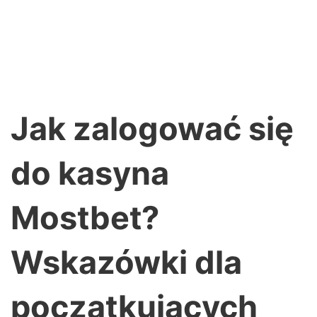
Jak zalogować się
do kasyna
Mostbet?
Wskazówki dla
początkujących