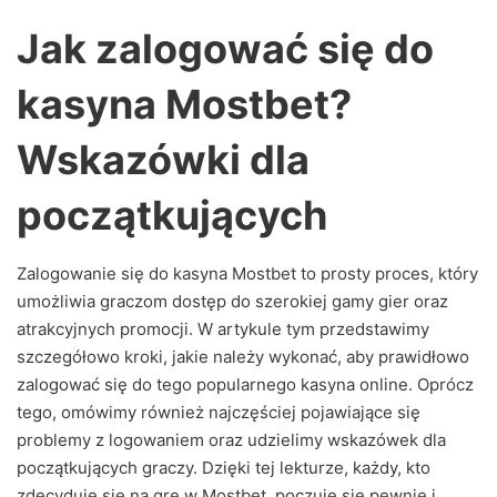
Jak zalogować się do
kasyna Mostbet?
Wskazówki dla
początkujących
Zalogowanie się do kasyna Mostbet to prosty proces, który
umożliwia graczom dostęp do szerokiej gamy gier oraz
atrakcyjnych promocji. W artykule tym przedstawimy
szczegółowo kroki, jakie należy wykonać, aby prawidłowo
zalogować się do tego popularnego kasyna online. Oprócz
tego, omówimy również najczęściej pojawiające się
problemy z logowaniem oraz udzielimy wskazówek dla
początkujących graczy. Dzięki tej lekturze, każdy, kto
zdecyduje się na grę w Mostbet, poczuje się pewnie i