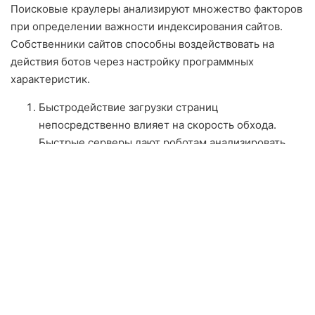
Поисковые краулеры анализируют множество факторов
при определении важности индексирования сайтов.
Собственники сайтов способны воздействовать на
действия ботов через настройку программных
характеристик.
Быстродействие загрузки страниц
непосредственно влияет на скорость обхода.
Быстрые серверы дают роботам анализировать
больше страниц за единицу времени. Сжатие
картинок ускоряет казино Вулкан деятельность
поисковых краулеров.
Качество внутренней связности определяет
достижимость страниц для ботов. Логическая
организация ссылок помогает обнаруживать
новые файлы и осознавать организацию разделов.
Систематическое актуализация контента
сигнализирует о необходимости частых обходов.