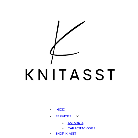
INICIO
SERVICES
ASESORÍA
CAPACITACIONES
SHOP K-ASST