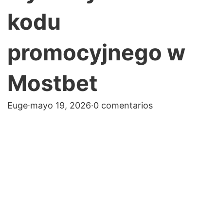
kodu
promocyjnego w
Mostbet
Euge
·
mayo 19, 2026
·
0 comentarios