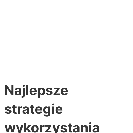
Najlepsze
strategie
wykorzystania