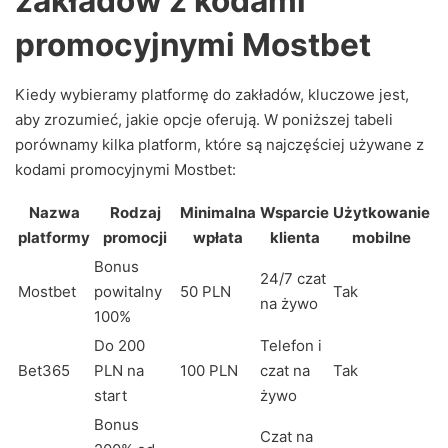
zakładów z kodami
promocyjnymi Mostbet
Kiedy wybieramy platformę do zakładów, kluczowe jest,
aby zrozumieć, jakie opcje oferują. W poniższej tabeli
porównamy kilka platform, które są najczęściej używane z
kodami promocyjnymi Mostbet:
Nazwa
Rodzaj
Minimalna
Wsparcie
Użytkowanie
platformy
promocji
wpłata
klienta
mobilne
Bonus
24/7 czat
Mostbet
powitalny
50 PLN
Tak
na żywo
100%
Do 200
Telefon i
Bet365
PLN na
100 PLN
czat na
Tak
start
żywo
Bonus
Czat na