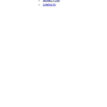
BRAND + LAB
CONTACTO