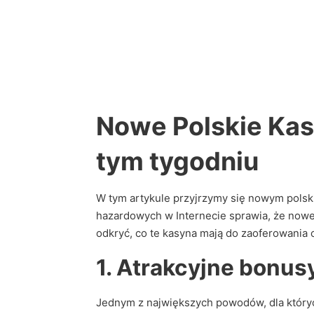
Nowe Polskie Kas
tym tygodniu
W tym artykule przyjrzymy się nowym polski
hazardowych w Internecie sprawia, że nowe
odkryć, co te kasyna mają do zaoferowania o
1. Atrakcyjne bonus
Jednym z największych powodów, dla któryc