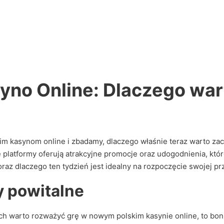
yno Online: Dlaczego war
m kasynom online i zbadamy, dlaczego właśnie teraz warto zac
 platformy oferują atrakcyjne promocje oraz udogodnienia, kt
raz dlaczego ten tydzień jest idealny na rozpoczęcie swojej pr
y powitalne
h warto rozważyć grę w nowym polskim kasynie online, to bon