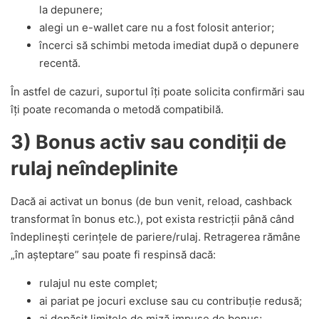
la depunere;
alegi un e-wallet care nu a fost folosit anterior;
încerci să schimbi metoda imediat după o depunere
recentă.
În astfel de cazuri, suportul îți poate solicita confirmări sau
îți poate recomanda o metodă compatibilă.
3) Bonus activ sau condiții de
rulaj neîndeplinite
Dacă ai activat un bonus (de bun venit, reload, cashback
transformat în bonus etc.), pot exista restricții până când
îndeplinești cerințele de pariere/rulaj. Retragerea rămâne
„în așteptare” sau poate fi respinsă dacă:
rulajul nu este complet;
ai pariat pe jocuri excluse sau cu contribuție redusă;
ai depășit limitele de miză impuse de bonus;