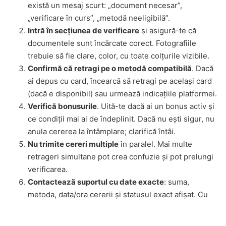
există un mesaj scurt: „document necesar”,
„verificare în curs”, „metodă neeligibilă”.
Intră în secțiunea de verificare
și asigură-te că
documentele sunt încărcate corect. Fotografiile
trebuie să fie clare, color, cu toate colțurile vizibile.
Confirmă că retragi pe o metodă compatibilă
. Dacă
ai depus cu card, încearcă să retragi pe același card
(dacă e disponibil) sau urmează indicațiile platformei.
Verifică bonusurile
. Uită-te dacă ai un bonus activ și
ce condiții mai ai de îndeplinit. Dacă nu ești sigur, nu
anula cererea la întâmplare; clarifică întâi.
Nu trimite cereri multiple
în paralel. Mai multe
retrageri simultane pot crea confuzie și pot prelungi
verificarea.
Contactează suportul cu date exacte
: suma,
metoda, data/ora cererii și statusul exact afișat. Cu
cât oferi mai multe detalii, cu atât primești un răspuns
util mai repede.