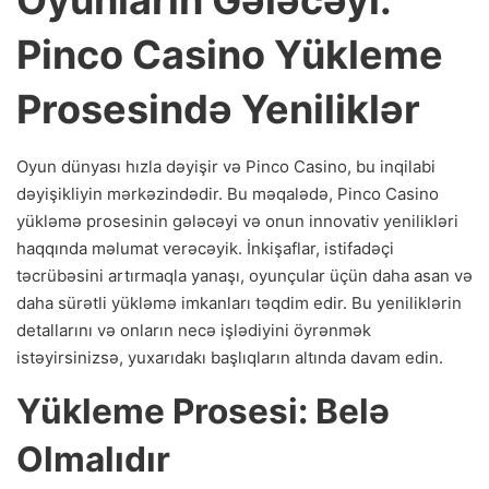
Pinco Casino Yükleme
Prosesində Yeniliklər
Oyun dünyası hızla dəyişir və Pinco Casino, bu inqilabi
dəyişikliyin mərkəzindədir. Bu məqalədə, Pinco Casino
yükləmə prosesinin gələcəyi və onun innovativ yenilikləri
haqqında məlumat verəcəyik. İnkişaflar, istifadəçi
təcrübəsini artırmaqla yanaşı, oyunçular üçün daha asan və
daha sürətli yükləmə imkanları təqdim edir. Bu yeniliklərin
detallarını və onların necə işlədiyini öyrənmək
istəyirsinizsə, yuxarıdakı başlıqların altında davam edin.
Yükleme Prosesi: Belə
Olmalıdır