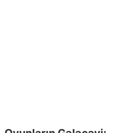
Oyunların Gələcəyi: