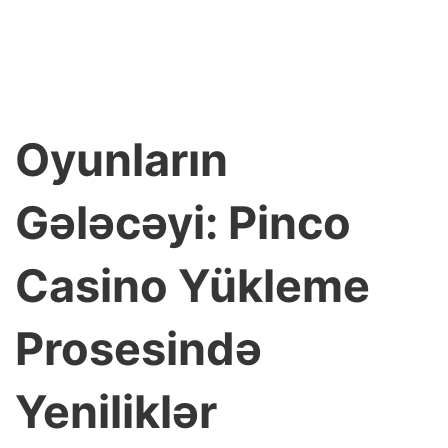
Oyunların
Gələcəyi: Pinco
Casino Yükleme
Prosesində
Yeniliklər