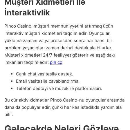
Müştəri Xidmətləri İlə
İnteraktivlik
Pinco Casino, müştəri məmnuniyyətini artırmaq üçün
interaktiv müştəri xidmətləri təqdim edir. Oyunçular,
yükləmə zamanı və ya prosesdən sonra hər hansı bir
problem yaşadıqları zaman dərhal dəstək ala bilərlər.
Müştəri xidmətləri 24/7 fəaliyyət göstərir və aşağıdakı
imkanları təqdim edir:
pin co
Canlı chat vasitəsilə dəstək.
Email vasitəsilə cavablandırma.
Telefon dəstəyi və müzakirə platformaları.
Bu cür aktiv xidmətlər Pinco Casino-nu oyunçular arasında
daha da populıyar edir, çünki hər kəs istədikdə yardım ala
bilir.
Gələcəkdə Nələri Gözləyə