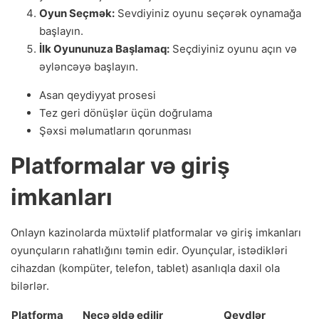
Oyun Seçmək:
Sevdiyiniz oyunu seçərək oynamağa
başlayın.
İlk Oyununuza Başlamaq:
Seçdiyiniz oyunu açın və
əyləncəyə başlayın.
Asan qeydiyyat prosesi
Tez geri dönüşlər üçün doğrulama
Şəxsi məlumatların qorunması
Platformalar və giriş
imkanları
Onlayn kazinolarda müxtəlif platformalar və giriş imkanları
oyunçuların rahatlığını təmin edir. Oyunçular, istədikləri
cihazdan (kompüter, telefon, tablet) asanlıqla daxil ola
bilərlər.
Platforma
Necə əldə edilir
Qeydlər