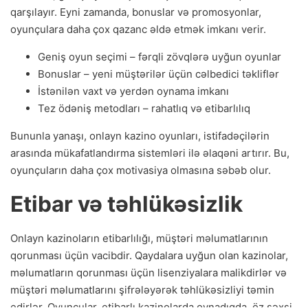
qarşılayır. Eyni zamanda, bonuslar və promosyonlar,
oyunçulara daha çox qazanc əldə etmək imkanı verir.
Geniş oyun seçimi – fərqli zövqlərə uyğun oyunlar
Bonuslar – yeni müştərilər üçün cəlbedici təkliflər
İstənilən vaxt və yerdən oynama imkanı
Tez ödəniş metodları – rahatlıq və etibarlılıq
Bununla yanaşı, onlayn kazino oyunları, istifadəçilərin
arasında mükafatlandırma sistemləri ilə əlaqəni artırır. Bu,
oyunçuların daha çox motivasiya olmasına səbəb olur.
Etibar və təhlükəsizlik
Onlayn kazinoların etibarlılığı, müştəri məlumatlarının
qorunması üçün vacibdir. Qaydalara uyğun olan kazinolar,
məlumatların qorunması üçün lisenziyalara malikdirlər və
müştəri məlumatlarını şifrələyərək təhlükəsizliyi təmin
edirlər. Oyunçular, etibarlı kazinolarda oynadıqda, öz şəxsi