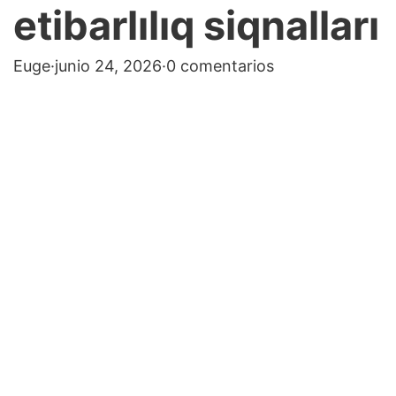
etibarlılıq siqnalları
Euge
·
junio 24, 2026
·
0 comentarios