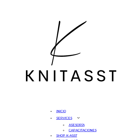
INICIO
SERVICES
ASESORÍA
CAPACITACIONES
SHOP K-ASST