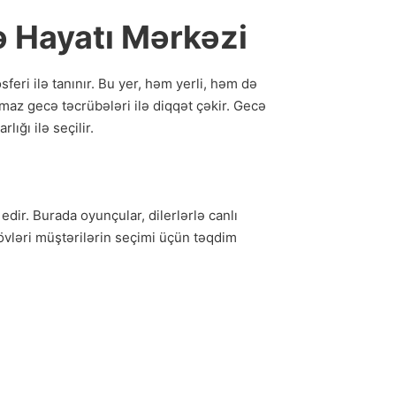
ə Hayatı Mərkəzi
eri ilə tanınır. Bu yer, həm yerli, həm də
maz gecə təcrübələri ilə diqqət çəkir. Gecə
ığı ilə seçilir.
ir. Burada oyunçular, dilerlərlə canlı
övləri müştərilərin seçimi üçün təqdim