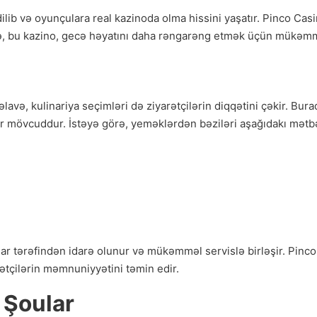
ilib və oyunçulara real kazinoda olma hissini yaşatır. Pinco Cas
iklə, bu kazino, gecə həyatını daha rəngarəng etmək üçün mükəmmə
ə, kulinariya seçimləri də ziyarətçilərin diqqətini çəkir. Bura
r mövcuddur. İstəyə görə, yeməklərdən bəziləri aşağıdakı mətbə
zlar tərəfindən idarə olunur və mükəmməl servislə birləşir. Pi
rətçilərin məmnuniyyətini təmin edir.
 Şoular