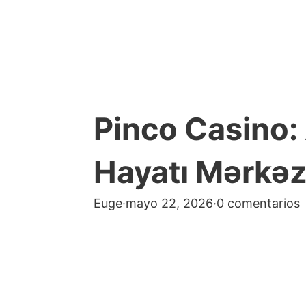
Pinco Casino:
Hayatı Mərkəz
Euge
·
mayo 22, 2026
·
0 comentarios