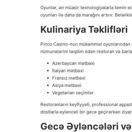
Oyunlar, ən müasir texnologiyalarla təmin ed
oyunları ilə daha da marağını artırır. Beləl
Kulinariya Təklifləri
Pinco Casino-nun mükəmməl oyunlarından əlav
nümunələrini təqdim edən restoran və barla
Azerbaycan mətbəxi
İtalyan mətbəxi
Fransız mətbəxi
Asiya mətbəxi
Vegetarian seçimlər
Restoranların keyfiyyəti, professional aşpa
dostlarla əyləncəli bir gecə geçirərkən ziya
Gecə Əyləncələri və