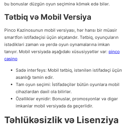
bu bonuslar düzgün oyun seçiminə kömək edə bilər.
Tətbiq və Mobil Versiya
Pinco Kazinosunun mobil versiyası, hər hansı bir müasir
smartfon istifadəçisi üçün əlçatandır. Tətbiq, oyunçuların
istədikləri zaman və yerdə oyun oynamalarına imkan
tanıyır. Mobil versiyada aşağıdakı xüsusiyyətlər var:
pinco
casino
Sadə interfeys: Mobil tətbiq, istənilən istifadəçi üçün
asanlığı təmin edir.
Tam oyun seçimi: İstifadəçilər bütün oyunlara mobil
cihazlardan daxil ola bilirlər.
Özəlliklər eynidir: Bonuslar, promosyonlar və digər
imkanlar mobil versiyada da geçerlidir.
Təhlükəsizlik və Lisenziya