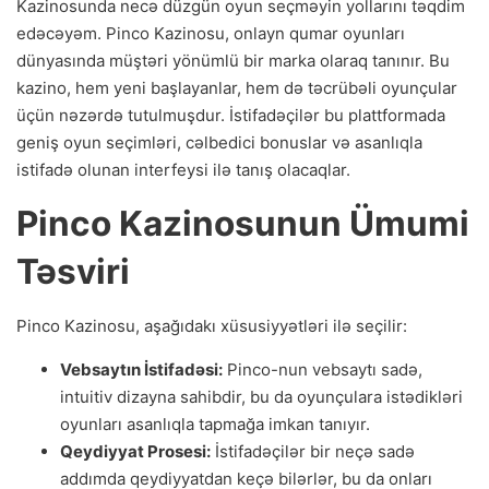
Kazinosunda necə düzgün oyun seçməyin yollarını təqdim
edəcəyəm. Pinco Kazinosu, onlayn qumar oyunları
dünyasında müştəri yönümlü bir marka olaraq tanınır. Bu
kazino, hem yeni başlayanlar, hem də təcrübəli oyunçular
üçün nəzərdə tutulmuşdur. İstifadəçilər bu plattformada
geniş oyun seçimləri, cəlbedici bonuslar və asanlıqla
istifadə olunan interfeysi ilə tanış olacaqlar.
Pinco Kazinosunun Ümumi
Təsviri
Pinco Kazinosu, aşağıdakı xüsusiyyətləri ilə seçilir:
Vebsaytın İstifadəsi:
Pinco-nun vebsaytı sadə,
intuitiv dizayna sahibdir, bu da oyunçulara istədikləri
oyunları asanlıqla tapmağa imkan tanıyır.
Qeydiyyat Prosesi:
İstifadəçilər bir neçə sadə
addımda qeydiyyatdan keçə bilərlər, bu da onları