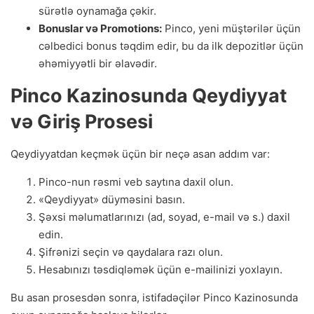
sürətlə oynamağa çəkir.
Bonuslar və Promotions:
Pinco, yeni müştərilər üçün
cəlbedici bonus təqdim edir, bu da ilk depozitlər üçün
əhəmiyyətli bir əlavədir.
Pinco Kazinosunda Qeydiyyat
və Giriş Prosesi
Qeydiyyatdan keçmək üçün bir neçə asan addım var:
Pinco-nun rəsmi veb saytına daxil olun.
«Qeydiyyat» düyməsini basın.
Şəxsi məlumatlarınızı (ad, soyad, e-mail və s.) daxil
edin.
Şifrənizi seçin və qaydalara razı olun.
Hesabınızı təsdiqləmək üçün e-mailinizi yoxlayın.
Bu asan prosesdən sonra, istifadəçilər Pinco Kazinosunda