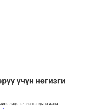
рүү үчүн негизги
Казино лицензиялангандыгы жана