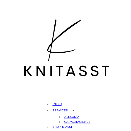
INICIO
SERVICES
ASESORÍA
CAPACITACIONES
SHOP K-ASST