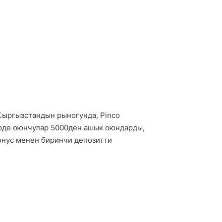
Кыргызстандын рыногунда, Pinco
ерде оюнчулар 5000ден ашык оюндарды,
онус менен биринчи депозитти