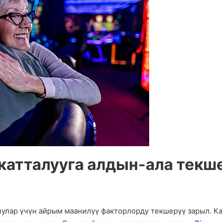
катталууга алдын-ала текше
нчулар үчүн айрым маанилүү факторлорду текшерүү зарыл. 