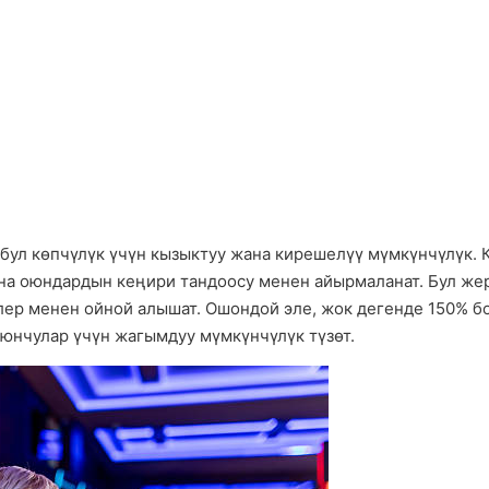
бул көпчүлүк үчүн кызыктуу жана кирешелүү мүмкүнчүлүк. 
ана оюндардын кеңири тандоосу менен айырмаланат. Бул ж
лер менен ойной алышат. Ошондой эле, жок дегенде 150% б
юнчулар үчүн жагымдуу мүмкүнчүлүк түзөт.