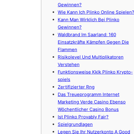
Gewinnen?
Wie Kann Ich Plinko Online Spielen
Kann Man Wirklich Bei Plinko
Gewinnen?
Waldbrand Im Saarland: 160
Einsatzkräfte Kämpfen Gegen Die
Flammen
Risikolevel Und Multiplikatoren
Verstehen
Funktionsweise Kklk Plinko Krypto-
spiels
Zertifizierter Rng
Das Treueprogramm Internet
Marketing Verde Casino Ebenso
Wöchentlicher Casino Bonus
Ist Plinko Provably Fair?
Spielgrundlagen
Legen Sie Ihr Nutzerkonto A Good