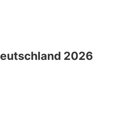
 Deutschland 2026