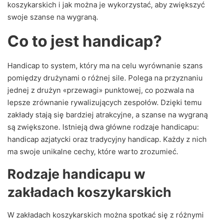
koszykarskich i jak można je wykorzystać, aby zwiększyć
swoje szanse na wygraną.
Co to jest handicap?
Handicap to system, który ma na celu wyrównanie szans
pomiędzy drużynami o różnej sile. Polega na przyznaniu
jednej z drużyn «przewagi» punktowej, co pozwala na
lepsze zrównanie rywalizujących zespołów. Dzięki temu
zakłady stają się bardziej atrakcyjne, a szanse na wygraną
są zwiększone. Istnieją dwa główne rodzaje handicapu:
handicap azjatycki oraz tradycyjny handicap. Każdy z nich
ma swoje unikalne cechy, które warto zrozumieć.
Rodzaje handicapu w
zakładach koszykarskich
W zakładach koszykarskich można spotkać się z różnymi