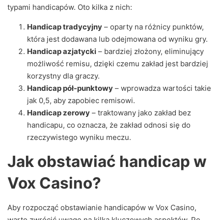
typami handicapów. Oto kilka z nich:
Handicap tradycyjny
– oparty na różnicy punktów,
która jest dodawana lub odejmowana od wyniku gry.
Handicap azjatycki
– bardziej złożony, eliminujący
możliwość remisu, dzięki czemu zakład jest bardziej
korzystny dla graczy.
Handicap pół-punktowy
– wprowadza wartości takie
jak 0,5, aby zapobiec remisowi.
Handicap zerowy
– traktowany jako zakład bez
handicapu, co oznacza, że zakład odnosi się do
rzeczywistego wyniku meczu.
Jak obstawiać handicap w
Vox Casino?
Aby rozpocząć obstawianie handicapów w Vox Casino,
warto zwrócić uwagę na kilka kluczowych aspektów. Po