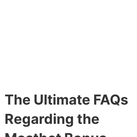
The Ultimate FAQs
Regarding the