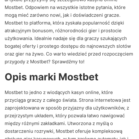
Mostbet. Odpowiem na wszystkie istotne pytania, które
mogą mieć zarówno nowi, jak i doświadczeni gracze.
Mostbet to platforma, która zyskała popularność dzięki
atrakcyjnym bonusom, różnorodności gier i prostocie
użytkowania. Idealnie nadaje się dla graczy szukających
bogatej oferty i prostego dostępu do najnowszych slotów
oraz gier na żywo. Co warto wiedzieć przed rozpoczęciem
przygody z Mostbet? Sprawdźmy to!
Opis marki Mostbet
Mostbet to jedno z wiodących kasyn online, które
przyciąga graczy z całego świata. Strona internetowa jest
zaprojektowana w sposób przyjazny dla użytkowników, z
przejrzystym układem, który pozwala łatwo nawigować
między różnymi zakładkami. Utworzona z myślą o
dostarczeniu rozrywki, Mostbet oferuje kompleksową
obsługę gier kasynowych, w tym zarówno automaty, jak i