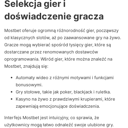
Selekcja gier i
doświadczenie gracza
Mostbet oferuje ogromną różnorodność gier, począwszy
od klasycznych slotów, aż po zaawansowane gry na żywo.
Gracze mogą wybierać spośród tysięcy gier, które są
dostarczane przez renomowanych dostawców
oprogramowania. Wśród gier, które można znaleźć na
Mostbet, znajdują się:
Automaty wideo z różnymi motywami i funkcjami
bonusowymi.
Gry stołowe, takie jak poker, blackjack i ruletka.
Kasyno na żywo z prawdziwymi krupierami, które
zapewniają emocjonujące doświadczenia.
Interfejs Mostbet jest intuicyjny, co sprawia, że
użytkownicy mogą łatwo odnaleźć swoje ulubione gry.