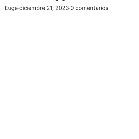
Euge
·
diciembre 21, 2023
·
0 comentarios