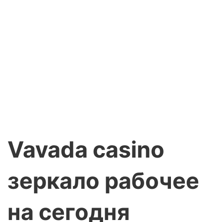
Vavada casino
зеркало рабочее
на сегодня