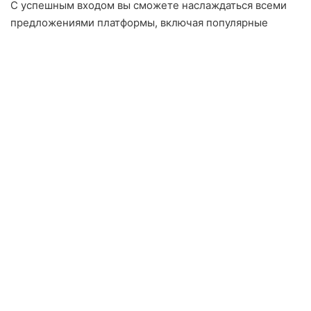
С успешным входом вы сможете наслаждаться всеми
предложениями платформы, включая популярные
автоматы и эксклюзивные акции.
Преимущества
использования зеркала
Vavada для азартных игр
Во-вторых, наличие альтернативного адреса
обеспечивает сохранение пользовательских данных и
истории игр. Это исключает риск потери достижений и
бонусов, что, как известно, является одним из важных
элементов для многих геймеров.
Безопасность аккаунта. Зеркальная версия
предлагает защищенные соединения, что
уменьшает вероятность кибератак.