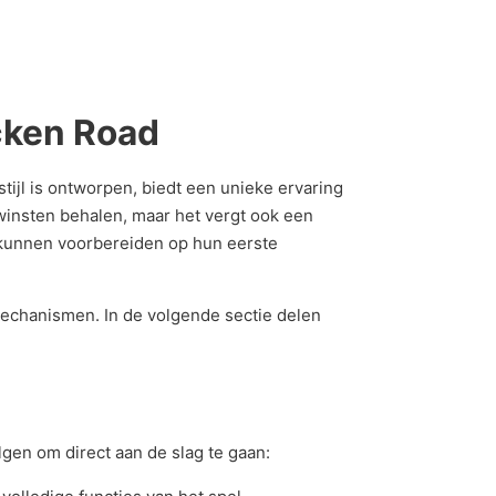
cken Road
tijl is ontworpen, biedt een unieke ervaring
winsten behalen, maar het vergt ook een
l kunnen voorbereiden op hun eerste
lmechanismen. In de volgende sectie delen
gen om direct aan de slag te gaan: