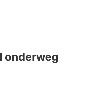
el onderweg