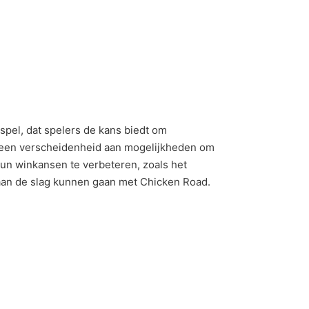
pel, dat spelers de kans biedt om
t een verscheidenheid aan mogelijkheden om
hun winkansen te verbeteren, zoals het
 aan de slag kunnen gaan met Chicken Road.