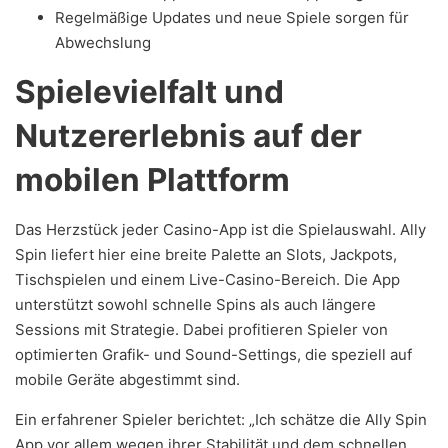
Regelmäßige Updates und neue Spiele sorgen für
Abwechslung
Spielevielfalt und
Nutzererlebnis auf der
mobilen Plattform
Das Herzstück jeder Casino-App ist die Spielauswahl. Ally
Spin liefert hier eine breite Palette an Slots, Jackpots,
Tischspielen und einem Live-Casino-Bereich. Die App
unterstützt sowohl schnelle Spins als auch längere
Sessions mit Strategie. Dabei profitieren Spieler von
optimierten Grafik- und Sound-Settings, die speziell auf
mobile Geräte abgestimmt sind.
Ein erfahrener Spieler berichtet: „Ich schätze die Ally Spin
App vor allem wegen ihrer Stabilität und dem schnellen