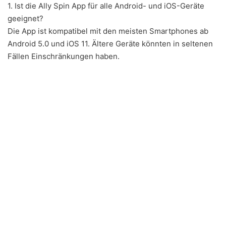
1. Ist die Ally Spin App für alle Android- und iOS-Geräte
geeignet?
Die App ist kompatibel mit den meisten Smartphones ab
Android 5.0 und iOS 11. Ältere Geräte könnten in seltenen
Fällen Einschränkungen haben.
2. Welche Zahlungsarten werden in der App angeboten?
Gängige Methoden wie Kreditkarte, Skrill, Neteller, Trustly
und Sofortüberweisung stehen zur Verfügung, auch
Auszahlungen sind schnell und sicher.
3. Kann ich Boni direkt über die App nutzen?
Ja, die Ally Spin App unterstützt alle Bonusaktionen
vollständig, inklusive Willkommensbonus und
regelmäßigen Promotionen.
4. Gibt es Live-Dealer-Spiele in der App?
Ja, ein umfangreicher Live-Casino-Bereich mit
professionellen Dealern ist integriert.