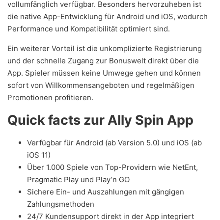
vollumfänglich verfügbar. Besonders hervorzuheben ist
die native App-Entwicklung für Android und iOS, wodurch
Performance und Kompatibilität optimiert sind.
Ein weiterer Vorteil ist die unkomplizierte Registrierung
und der schnelle Zugang zur Bonuswelt direkt über die
App. Spieler müssen keine Umwege gehen und können
sofort von Willkommensangeboten und regelmäßigen
Promotionen profitieren.
Quick facts zur Ally Spin App
Verfügbar für Android (ab Version 5.0) und iOS (ab
iOS 11)
Über 1.000 Spiele von Top-Providern wie NetEnt,
Pragmatic Play und Play’n GO
Sichere Ein- und Auszahlungen mit gängigen
Zahlungsmethoden
24/7 Kundensupport direkt in der App integriert