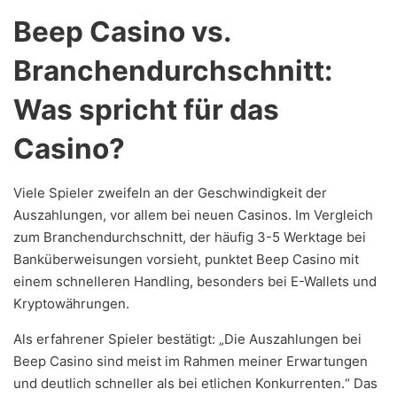
Beep Casino vs.
Branchendurchschnitt:
Was spricht für das
Casino?
Viele Spieler zweifeln an der Geschwindigkeit der
Auszahlungen, vor allem bei neuen Casinos. Im Vergleich
zum Branchendurchschnitt, der häufig 3-5 Werktage bei
Banküberweisungen vorsieht, punktet Beep Casino mit
einem schnelleren Handling, besonders bei E-Wallets und
Kryptowährungen.
Als erfahrener Spieler bestätigt: „Die Auszahlungen bei
Beep Casino sind meist im Rahmen meiner Erwartungen
und deutlich schneller als bei etlichen Konkurrenten.“ Das