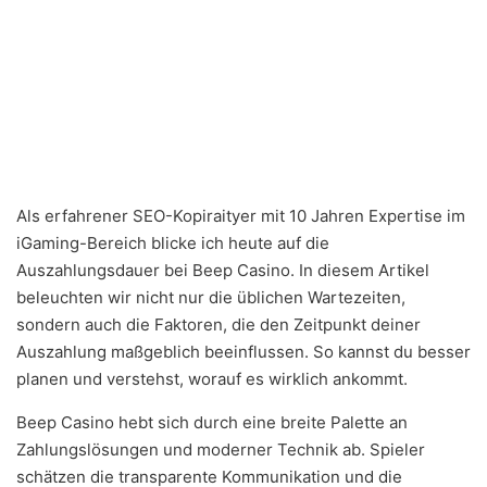
Als erfahrener SEO-Kopiraityer mit 10 Jahren Expertise im
iGaming-Bereich blicke ich heute auf die
Auszahlungsdauer bei Beep Casino. In diesem Artikel
beleuchten wir nicht nur die üblichen Wartezeiten,
sondern auch die Faktoren, die den Zeitpunkt deiner
Auszahlung maßgeblich beeinflussen. So kannst du besser
planen und verstehst, worauf es wirklich ankommt.
Beep Casino hebt sich durch eine breite Palette an
Zahlungslösungen und moderner Technik ab. Spieler
schätzen die transparente Kommunikation und die