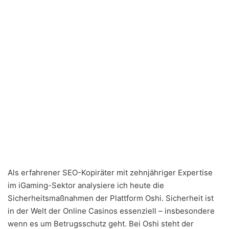
Als erfahrener SEO-Kopiräter mit zehnjähriger Expertise
im iGaming-Sektor analysiere ich heute die
Sicherheitsmaßnahmen der Plattform Oshi. Sicherheit ist
in der Welt der Online Casinos essenziell – insbesondere
wenn es um Betrugsschutz geht. Bei Oshi steht der