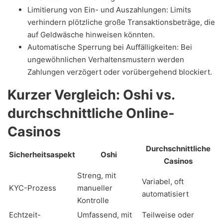
Limitierung von Ein- und Auszahlungen: Limits
verhindern plötzliche große Transaktionsbeträge, die
auf Geldwäsche hinweisen könnten.
Automatische Sperrung bei Auffälligkeiten: Bei
ungewöhnlichen Verhaltensmustern werden
Zahlungen verzögert oder vorübergehend blockiert.
Kurzer Vergleich: Oshi vs.
durchschnittliche Online-
Casinos
Durchschnittliche
Sicherheitsaspekt
Oshi
Casinos
Streng, mit
Variabel, oft
KYC-Prozess
manueller
automatisiert
Kontrolle
Echtzeit-
Umfassend, mit
Teilweise oder