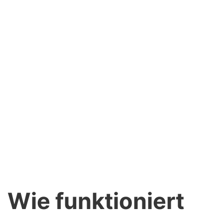
Wie funktioniert