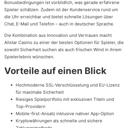
Bonusbedingungen ist vorbildlich, was gerade erfahrene
Spieler schätzen. Zudem ist der Kundenservice rund um
die Uhr erreichbar und bietet schnelle Lösungen über
Chat, E-Mail und Telefon – auch in deutscher Sprache.
Die Kombination aus Innovation und Vertrauen macht
Allstar Casino zu einer der besten Optionen für Spieler, die
sowohl Sicherheit suchen als auch frischen Wind in ihrem
Spielerlebnis wünschen.
Vorteile auf einen Blick
Hochmoderne SSL-Verschlüsselung und EU-Lizenz
für maximale Sicherheit
Riesiges Spielportfolio mit exklusiven Titeln und
Top-Providern
Mobile-first-Ansatz inklusive nativer App-Option
Kryptowährungen als schnelle und sichere
Zahlungsmethode