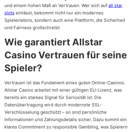
und einem hohen Maß an Vertrauen. Wer sich auf
all star
slots
einlässt, bekommt nicht nur ein modernes
Spielerlebnis, sondern auch eine Plattform, die Sicherheit
und Fairness großschreibt.
Wie garantiert Allstar
Casino Vertrauen für seine
Spieler?
Vertrauen ist das Fundament eines guten Online-Casinos.
Allstar Casino arbeitet mit einer gültigen EU-Lizenz, was
bereits ein starkes Signal für Seriosität ist. Die
Datenübertragung wird durch modernste SSL-
Verschlüsselung geschützt – so sind persönliche
Informationen und Zahlungsdetails sicher. Dazu kommt ein
klares Commitment zu responsible Gambling, was Spielern