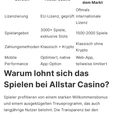
dem Markt
Oftmals
Lizenzierung
EU-Lizenz, geprüft
internationale
Lizenz
3000+ Spiele,
Spielangebot
1500-2000 Spiele
exklusive Slots
Klassisch ohne
Zahlungsmethoden
Klassisch + Krypto
Krypto
Mobile
Optimiert, native
Web-App,
Performance
App-Option
teilweise limitiert
Warum lohnt sich das
Spielen bei Allstar Casino?
Spieler profitieren von einem starken Willkommensbonus
und einem ausgeklügelten Treueprogramm, das auch
langjährige Nutzer belohnt. Die Transparenz bei den