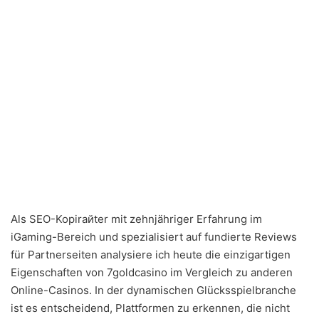
Als SEO-Kopiraйter mit zehnjähriger Erfahrung im
iGaming-Bereich und spezialisiert auf fundierte Reviews
für Partnerseiten analysiere ich heute die einzigartigen
Eigenschaften von 7goldcasino im Vergleich zu anderen
Online-Casinos. In der dynamischen Glücksspielbranche
ist es entscheidend, Plattformen zu erkennen, die nicht