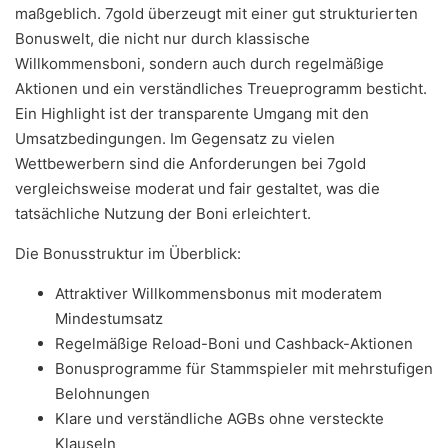
maßgeblich. 7gold überzeugt mit einer gut strukturierten
Bonuswelt, die nicht nur durch klassische
Willkommensboni, sondern auch durch regelmäßige
Aktionen und ein verständliches Treueprogramm besticht.
Ein Highlight ist der transparente Umgang mit den
Umsatzbedingungen. Im Gegensatz zu vielen
Wettbewerbern sind die Anforderungen bei 7gold
vergleichsweise moderat und fair gestaltet, was die
tatsächliche Nutzung der Boni erleichtert.
Die Bonusstruktur im Überblick:
Attraktiver Willkommensbonus mit moderatem
Mindestumsatz
Regelmäßige Reload-Boni und Cashback-Aktionen
Bonusprogramme für Stammspieler mit mehrstufigen
Belohnungen
Klare und verständliche AGBs ohne versteckte
Klauseln