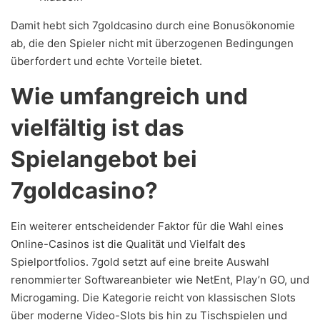
Damit hebt sich 7goldcasino durch eine Bonusökonomie
ab, die den Spieler nicht mit überzogenen Bedingungen
überfordert und echte Vorteile bietet.
Wie umfangreich und
vielfältig ist das
Spielangebot bei
7goldcasino?
Ein weiterer entscheidender Faktor für die Wahl eines
Online-Casinos ist die Qualität und Vielfalt des
Spielportfolios. 7gold setzt auf eine breite Auswahl
renommierter Softwareanbieter wie NetEnt, Play’n GO, und
Microgaming. Die Kategorie reicht von klassischen Slots
über moderne Video-Slots bis hin zu Tischspielen und