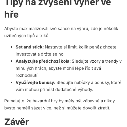
Tipy na zvýšení výher ve
hře
Abyste maximalizovali své šance na výhru, zde je několik
užitečných tipů a triků:
Set and stick:
Nastavte si limit, kolik peněz chcete
investovat a držte se ho.
Analyzujte předchozí kola:
Sledujte vzory a trendy v
minulých hrách, abyste mohli lépe řídit svá
rozhodnutí.
Využívejte bonusy:
Sledujte nabídky a bonusy, které
vám mohou přinést dodatečné výhody.
Pamatujte, že hazardní hry by měly být zábavné a nikdy
byste neměli sázet více, než si můžete dovolit ztratit.
Závěr