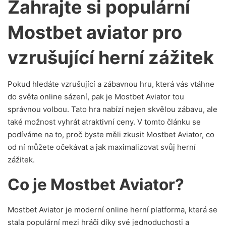
Zahrajte si populární
Mostbet aviator pro
vzrušující herní zážitek
Pokud hledáte vzrušující a zábavnou hru, která vás vtáhne
do světa online sázení, pak je Mostbet Aviator tou
správnou volbou. Tato hra nabízí nejen skvělou zábavu, ale
také možnost vyhrát atraktivní ceny. V tomto článku se
podíváme na to, proč byste měli zkusit Mostbet Aviator, co
od ní můžete očekávat a jak maximalizovat svůj herní
zážitek.
Co je Mostbet Aviator?
Mostbet Aviator je moderní online herní platforma, která se
stala populární mezi hráči díky své jednoduchosti a