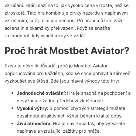
vzrušení. Hráči sází na to, jak vysoko cena vzroste, než se
ztroskotá. Tato hra kombinuje prvky hazardu s napínavým
vzrušením, což ji činí jedinečnou. Při hraní můžete zažít
adrenalin a okamžiky překvapení, když se snažíte
rozhodnout, kdy vsadit a kdy se vzdát.
Proč hrát Mostbet Aviator?
Existuje několik důvodů, proč je Mostbet Aviator
doporučována pro každého, kdo se chce pobavit a zároveň
vyzkoušet své štěstí. Zde jsou hlavní výhody této hry:
Jednoduché ovládání:
Hra je snadná na pochopení a
nevyžaduje žádné předchozí zkušenosti.
Vysoké výhry:
S pomocí chytrých strategií můžete
dosáhnout atraktivních výher během krátké doby.
Živá atmosféra:
Hra je navržena tak, aby vytvářela
napínavé a vzrušující zážitky pro hráče.