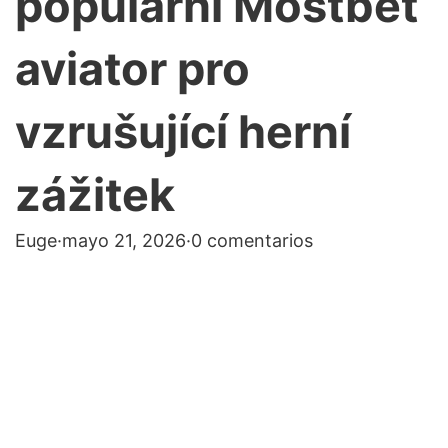
populární Mostbet
aviator pro
vzrušující herní
zážitek
Euge
·
mayo 21, 2026
·
0 comentarios