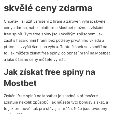
skvělé ceny zdarma
Chcete-li si užít vzrušení z hraní a zároveň vyhrát skvělé
ceny zdarma, nabízí platforma Mostbet možnost získání
free spinů. Tyto free spiny jsou skvělým způsobem, jak
začít s hazardními hrami bez potřeby prvotního vkladu a
přitom si zvýšit šanci na výhru. Tento článek se zaměří na
to, jak můžete získat free spiny, co obnáší hraní na Mostbet
a jaké úžasné ceny můžete vyhrát.
Jak získat free spiny na
Mostbet
Získání free spinů na Mostbet je snadné a přímočaré.
Existuje několik způsobů, jak můžete tyto bonusy získat, a
to jak pro nové, tak pro stávající hráče. Níže jsou uvedeny