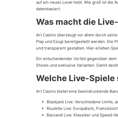
auf ein neues Level hebt. Wie groß ist die
datenbasiert.
Was macht die Live-
Art Casino überzeugt vor allem durch seine
Play und Ezugi bereitgestellt werden. Die P
und transparent gestalten. Hier erleben Spi
Ein entscheidender Vorteil gegenüber dem B
Shows und exklusive Varianten. Damit deckt
Welche Live-Spiele
Art Casino bietet eine beeindruckende Ban
Blackjack Live: Verschiedene Limits, 
Roulette Live: Europäisch, Französis
Baccarat Live: Klassiker und Speed-V