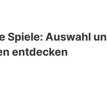
ve Spiele: Auswahl u
en entdecken