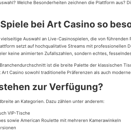
 Auswahl? Welche Besonderheiten zeichnen die Plattform aus? Di
Spiele bei Art Casino so bes
 vielseitige Auswahl an Live-Casinospielen, die von führenden
lattform setzt auf hochqualitative Streams mit professionellen
eler keine animierten Zufallszahlen, sondern echtes, fesselndes 
ranchendurchschnitt ist die breite Palette der klassischen Ti
 Art Casino sowohl traditionelle Präferenzen als auch moderne
 stehen zur Verfügung?
dbreite an Kategorien. Dazu zählen unter anderem:
auch VIP-Tische
ches sowie American Roulette mit mehreren Kamerawinkeln
ersionen