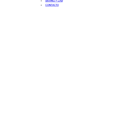
BRAND + LAB
CONTACTO