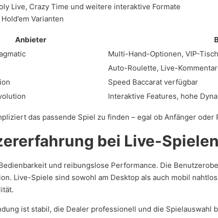
y Live, Crazy Time und weitere interaktive Formate
 Hold’em Varianten
Anbieter
ragmatic
Multi-Hand-Optionen, VIP-Tisc
Auto-Roulette, Live-Kommenta
ion
Speed Baccarat verfügbar
volution
Interaktive Features, hohe Dyn
mpliziert das passende Spiel zu finden – egal ob Anfänger oder P
zererfahrung bei Live-Spiele
e Bedienbarkeit und reibungslose Performance. Die Benutzeroberfl
ion. Live-Spiele sind sowohl am Desktop als auch mobil nahtlo
tät.
ndung ist stabil, die Dealer professionell und die Spielauswahl