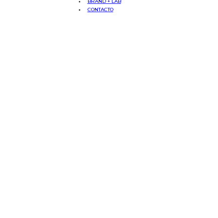
BRAND + LAB
CONTACTO