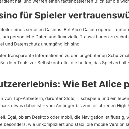
verdient hat, und werfen einen faktenbasierten Blick auf die wic
ino für Spieler vertrauenswü
feiler eines seriösen Casinos. Bet Alice Casino operiert unter
m persönliche Daten und finanzielle Transaktionen zu schütze
iel und Datenschutz unumgänglich sind.
eler transparente Informationen zu den angebotenen Schutzm
ußerdem Tools zur Selbstkontrolle, die helfen, das Spielverhalt
tzererlebnis: Wie Bet Alice 
elen von Top-Anbietern, darunter Slots, Tischspiele und ein leb
hmack etwas dabei ist – vom Anfänger bis zum erfahrenen High R
ell. Egal, ob am Desktop oder mobil, die Navigation ist flüssig,
tze besonders, wie unkompliziert und stabil die mobile Version l