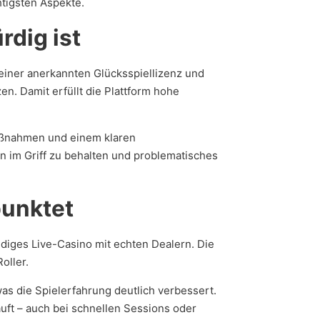
htigsten Aspekte.
rdig ist
 einer anerkannten Glücksspiellizenz und
n. Damit erfüllt die Plattform hohe
aßnahmen und einem klaren
en im Griff zu behalten und problematisches
punktet
endiges Live-Casino mit echten Dealern. Die
oller.
 was die Spielerfahrung deutlich verbessert.
äuft – auch bei schnellen Sessions oder