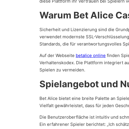
diese Plattform ihr Vertrauen bei Spielern 
Warum Bet Alice Cas
Sicherheit und Lizenzierung sind die Grundp
verwendet modernste SSL-Verschlüsselung, u
Standards, die für verantwortungsvolles Sp
Auf der Webseite
betalice online
finden Spi
Verhaltenskodex. Die Plattform integriert a
Spielen zu vermeiden.
Spielangebot und Nu
Bet Alice bietet eine breite Palette an Spi
Vielfalt gewährleistet, dass für jeden Gesc
Die Benutzeroberfläche ist intuitiv und schn
Ein erfahrener Spieler berichtet: „Ich schä