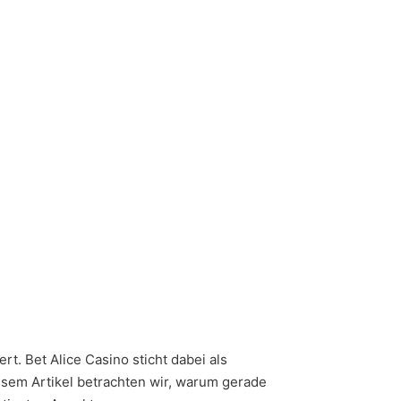
t. Bet Alice Casino sticht dabei als
diesem Artikel betrachten wir, warum gerade