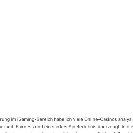
ung im iGaming-Bereich habe ich viele Online-Casinos analysier
cherheit, Fairness und ein starkes Spielerlebnis überzeugt. In 