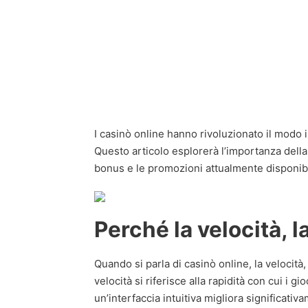
I casinò online hanno rivoluzionato il modo
Questo articolo esplorerà l’importanza della
bonus e le promozioni attualmente disponibil
Perché la velocità, l
Quando si parla di casinò online, la velocità
velocità si riferisce alla rapidità con cui i 
un’interfaccia intuitiva migliora significati