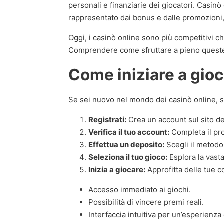
personali e finanziarie dei giocatori. Casinò 
rappresentato dai bonus e dalle promozioni, a
Oggi, i casinò online sono più competitivi c
Comprendere come sfruttare a pieno queste o
Come iniziare a gioc
Se sei nuovo nel mondo dei casinò online, se
Registrati:
Crea un account sul sito del
Verifica il tuo account:
Completa il pro
Effettua un deposito:
Scegli il metodo 
Seleziona il tuo gioco:
Esplora la vasta
Inizia a giocare:
Approfitta delle tue 
Accesso immediato ai giochi.
Possibilità di vincere premi reali.
Interfaccia intuitiva per un’esperienza 