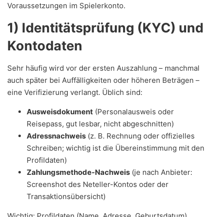
Voraussetzungen im Spielerkonto.
1) Identitätsprüfung (KYC) und
Kontodaten
Sehr häufig wird vor der ersten Auszahlung – manchmal
auch später bei Auffälligkeiten oder höheren Beträgen –
eine Verifizierung verlangt. Üblich sind:
Ausweisdokument
(Personalausweis oder
Reisepass, gut lesbar, nicht abgeschnitten)
Adressnachweis
(z. B. Rechnung oder offizielles
Schreiben; wichtig ist die Übereinstimmung mit den
Profildaten)
Zahlungsmethode-Nachweis
(je nach Anbieter:
Screenshot des Neteller-Kontos oder der
Transaktionsübersicht)
Wichtig: Profildaten (Name, Adresse, Geburtsdatum)