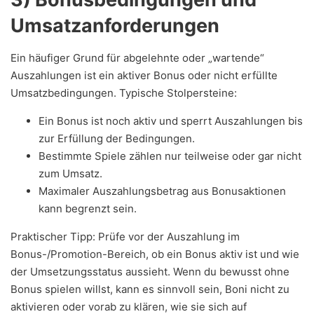
Umsatzanforderungen
Ein häufiger Grund für abgelehnte oder „wartende“
Auszahlungen ist ein aktiver Bonus oder nicht erfüllte
Umsatzbedingungen. Typische Stolpersteine:
Ein Bonus ist noch aktiv und sperrt Auszahlungen bis
zur Erfüllung der Bedingungen.
Bestimmte Spiele zählen nur teilweise oder gar nicht
zum Umsatz.
Maximaler Auszahlungsbetrag aus Bonusaktionen
kann begrenzt sein.
Praktischer Tipp: Prüfe vor der Auszahlung im
Bonus-/Promotion-Bereich, ob ein Bonus aktiv ist und wie
der Umsetzungsstatus aussieht. Wenn du bewusst ohne
Bonus spielen willst, kann es sinnvoll sein, Boni nicht zu
aktivieren oder vorab zu klären, wie sie sich auf