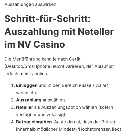
Auszahlungen auswirken.
Schritt-für-Schritt:
Auszahlung mit Neteller
im NV Casino
Die Menüführung kann je nach Gerät
(Desktop/Smartphone) leicht variieren, der Ablauf ist
jedoch meist ähnlich.
Einloggen
und in den Bereich
Kasse
/
Wallet
wechseln.
Auszahlung
auswählen.
Neteller
als Auszahlungsoption wählen (sofern
verfügbar und zulässig).
Betrag eingeben
. Achte darauf, dass der Betrag
innerhalb möglicher Mindest-/Höchstgrenzen liegt