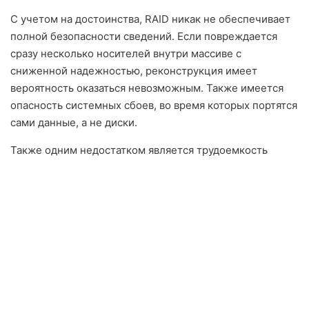
С учетом на достоинства, RAID никак не обеспечивает
полной безопасности сведений. Если повреждается
сразу несколько носителей внутри массиве с
сниженной надежностью, реконструкция имеет
вероятность оказаться невозможным. Также имеется
опасность системных сбоев, во время которых портятся
сами данные, а не диски.
Также одним недостатком является трудоемкость
конфигурации и обслуживания. Отдельные уровни
RAID-массивов нуждаются в грамотного пин ап
настраивания а также проверки статуса накопителей.
Во время замене накопителя либо реконструкции
хранилища необходимо следовать конкретные
процедуры, иначе можно потерять сведения.
Стоимость дополнительно способна стать фактором.
Для создания построения стабильного хранилища